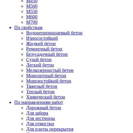
М450
М500
М550
М600
М700
По свойствам
Водонепроницаемый бетон
Износостойкий
Жидкий бетон
Ремонтный бетон
Безусадочный бетон
Сухой бетон
Легкий бетон
Мелкозернистый бетон
Монолитный бетон
Морозостойкий бетон
Тяжелый бетон
Теплый бетон
Химический бетон
По направлениям работ
Дорожный бетон
Для забора
Для лестницы
Для отмостки
Для плиты перекрытия