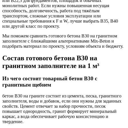
или В22,5 для фундаментов, площадок и обычных
монолитных работ. Если нужны повышенная несущая
способность, долговечность, работа под тяжёлым
транспортом, сложные условия эксплуатации или
специальные требования к F и W, лучше выбрать В35, В40
или другой класс по проекту.
Мы поможем сравнить готового бетона В30 на гранитном
заполнителе с ближайшими альтернативами Mix-Beton и
подобрать материал по проекту, условиям объекта и бюджету.
Состав готового бетона В30 на
гранитном заполнителе на 1 м³
Из чего состоит товарный бетон В30 с
гранитным щебнем
бетон В30 на граните состоит из цемента, песка, гранитного
заполнителя, воды и добавок, если они нужны для заданных
свойств. Цемент отвечает за набор прочности, песок
повышает однородность, гранит формирует минеральный
каркас, а вода обеспечивает рабочую консистенцию и
твердение.