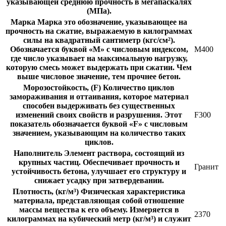
указывающей среднюю прочность в мегапаскалях
(МПа).
Марка
Марка это обозначение, указывающее на
прочность на сжатие, выражаемую в килограммах
силы на квадратный сантиметр (кгс/см²).
Обозначается буквой «М» с числовым индексом,
М400
где число указывает на максимальную нагрузку,
которую смесь может выдержать при сжатии. Чем
выше числовое значение, тем прочнее бетон.
Морозостойкость, (F)
Количество циклов
замораживания и оттаивания, которое материал
способен выдерживать без существенных
изменений своих свойств и разрушения. Этот
F300
показатель обозначается буквой «F» с числовым
значением, указывающим на количество таких
циклов.
Наполнитель
Элемент раствора, состоящий из
крупных частиц. Обеспечивает прочность и
Гранит
устойчивость бетона, улучшает его структуру и
снижает усадку при затвердевании.
Плотность, (кг/м³)
Физическая характеристика
материала, представляющая собой отношение
массы вещества к его объему. Измеряется в
2370
килограммах на кубический метр (кг/м³) и служит