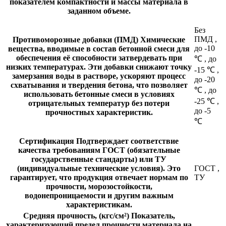
показателем компактности и массы материала в
заданном объеме.
Без
ПМД
,
Противоморозные добавки (ПМД)
Химические
до -10
вещества, вводимые в состав бетонной смеси для
обеспечения её способности затвердевать при
℃
,
до
низких температурах. Эти добавки снижают точку
-15 ℃
,
замерзания воды в растворе, ускоряют процесс
до -20
схватывания и твердения бетона, что позволяет
℃
,
до
использовать бетонные смеси в условиях
-25 ℃
,
отрицательных температур без потери
до -5
прочностных характеристик.
℃
Сертификация
Подтверждает соответствие
качества требованиям ГОСТ (обязательные
государственные стандарты) или ТУ
(индивидуальные технические условия). Это
ГОСТ
,
гарантирует, что продукция отвечает нормам по
ТУ
прочности, морозостойкости,
водонепроницаемости и другим важным
характеристикам.
Средняя прочность, (кгс/см²)
Показатель,
характеризующий предел прочности материала на