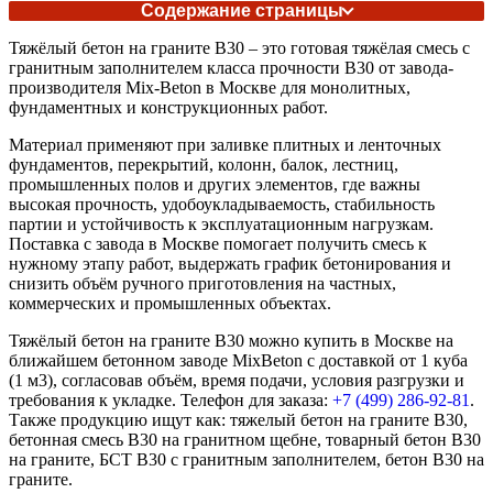
Содержание страницы
Тяжёлый бетон на граните В30 – это готовая тяжёлая смесь с
гранитным заполнителем класса прочности В30 от завода-
производителя Mix-Beton в Москве для монолитных,
фундаментных и конструкционных работ.
Материал применяют при заливке плитных и ленточных
фундаментов, перекрытий, колонн, балок, лестниц,
промышленных полов и других элементов, где важны
высокая прочность, удобоукладываемость, стабильность
партии и устойчивость к эксплуатационным нагрузкам.
Поставка с завода в Москве помогает получить смесь к
нужному этапу работ, выдержать график бетонирования и
снизить объём ручного приготовления на частных,
коммерческих и промышленных объектах.
Тяжёлый бетон на граните В30 можно купить в Москве на
ближайшем бетонном заводе MixBeton с доставкой от 1 куба
(1 м3), согласовав объём, время подачи, условия разгрузки и
требования к укладке. Телефон для заказа:
+7 (499)
286-92-81
.
Также продукцию ищут как: тяжелый бетон на граните В30,
бетонная смесь В30 на гранитном щебне, товарный бетон В30
на граните, БСТ В30 с гранитным заполнителем, бетон В30 на
граните.