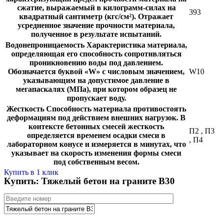
сжатие, выражаемый в килограмм-силах на
393
квадратный сантиметр (кгс/см²). Отражает
усредненное значение прочности материала,
полученное в результате испытаний.
Водонепроницаемость
Характеристика материала,
определяющая его способность сопротивляться
проникновению воды под давлением.
Обозначается буквой «W» с числовым значением,
W10
указывающим на допустимое давление в
мегапаскалях (МПа), при котором образец не
пропускает воду.
Жесткость
Способность материала противостоять
деформациям под действием внешних нагрузок. В
контексте бетонных смесей жесткость
П2
,
П3
определяется временем осадки смеси в
,
П4
лабораторном конусе и измеряется в минутах, что
указывает на скорость изменения формы смеси
под собственным весом.
Купить в 1 клик
Купить: Тяжелый бетон на граните В30