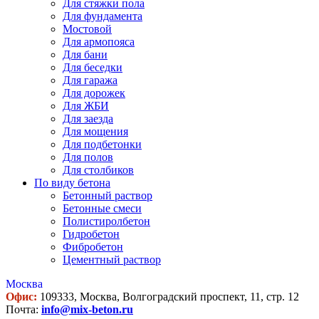
Для стяжки пола
Для фундамента
Мостовой
Для армопояса
Для бани
Для беседки
Для гаража
Для дорожек
Для ЖБИ
Для заезда
Для мощения
Для подбетонки
Для полов
Для столбиков
По виду бетона
Бетонный раствор
Бетонные смеси
Полистиролбетон
Гидробетон
Фибробетон
Цементный раствор
Москва
Офис:
109333, Москва, Волгоградский проспект, 11, стр. 12
Почта:
info@mix-beton.ru