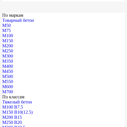
По маркам
Товарный бетон
М50
М75
М100
М150
М200
М250
М300
М350
М400
М450
М500
М550
М600
М700
По классам
Тяжелый бетон
М100 В7.5
М150 В10(12.5)
М200 В15
М250 В20