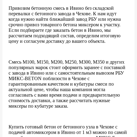
Привозим бетонную смесь в Ивино без складской
перевалки с бетонного завода в Чехове. К нам идут
когда нужно найти ближайший завод РБУ или нужна
срочно привоз товарного бетона миксером к участку.
Если подбираете где заказать бетон в Ивино, мы
рассчитаем подходящий состав, определим итоговую
цену и согласуем доставку до вашего объекта.
Смесь М100, М150, М200, М250, М300, М350 и других
популярных марок стоит оформить заранее с поставкой
с завода в Ивино или с самостоятельным вывозом РБУ
МИКС-BETON поблизости в Чехове с
гарантированным качеством и кубатуры смеси по
актуальной цене, чтобы наша компания могла
согласовать с вами время подачи и предварительную
стоимость доставки, а также рассчитать нужные
миксеры по кубатуре заказа.
Купить готовый бетон от бетонного узла в Чехове с
подачей автомиксером в Ивино от 1 м3 можно по самой