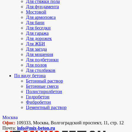
Для стяжки пола
Для фундамента
Мостовой
Для армопояса
Для бани
Для беседки
Для гаража
Для дорожек
Для ЖБИ
Для заезда
Для мощения
Для подбетонки
Для полов
Для столбиков
По виду бетона
Бетонный раствор
Бетонные смеси
Полистиролбетон
Гидробетон
Фибробетон
Цементный раствор
Москва
Офис:
109333, Москва, Волгоградский проспект, 11, стр. 12
Почта:
info@mix-beton.ru