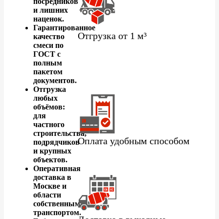
посредников
и лишних
наценок.
Гарантированное
Отгрузка от 1 м³
качество
смеси по
ГОСТ с
полным
пакетом
документов.
Отгрузка
любых
объёмов:
для
частного
строительства,
Оплата удобным способом
подрядчиков
и крупных
объектов.
Оперативная
доставка в
Москве и
области
собственным
транспортом.