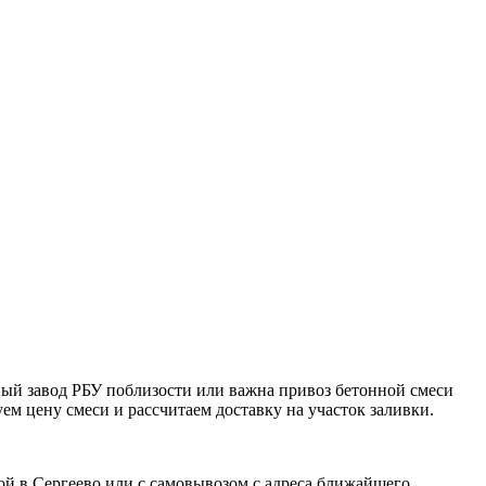
нный завод РБУ поблизости или важна привоз бетонной смеси
ем цену смеси и рассчитаем доставку на участок заливки.
ой в Сергеево или с самовывозом с адреса ближайшего