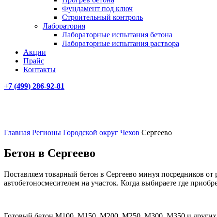
Фундамент под ключ
Строительный контроль
Лаборатория
Лабораторные испытания бетона
Лабораторные испытания раствора
Акции
Прайс
Контакты
+7 (499)
286-92-81
Главная
Регионы
Городской округ Чехов
Сергеево
Бетон в Сергеево
Поставляем товарный бетон в Сергеево минуя посредников от 
автобетоносмесителем на участок. Когда выбираете где приобр
Готовый бетон М100, М150, М200, М250, М300, М350 и других 