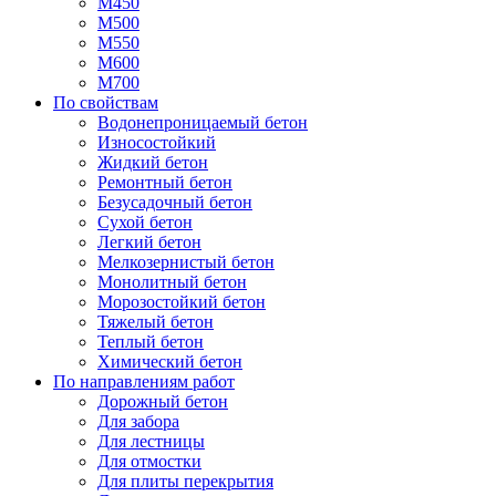
М450
М500
М550
М600
М700
По свойствам
Водонепроницаемый бетон
Износостойкий
Жидкий бетон
Ремонтный бетон
Безусадочный бетон
Сухой бетон
Легкий бетон
Мелкозернистый бетон
Монолитный бетон
Морозостойкий бетон
Тяжелый бетон
Теплый бетон
Химический бетон
По направлениям работ
Дорожный бетон
Для забора
Для лестницы
Для отмостки
Для плиты перекрытия