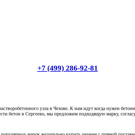
+7 (499)
286-92-81
растворобетонного узла в Чехове. К нам идут когда нужен бето
ести бетон в Сергеево, мы предложим подходящую марку, согласу
популярных марок желательно купить заранее с прямой поставк