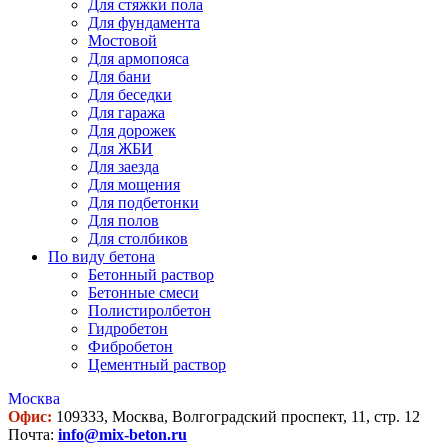
Для стяжки пола
Для фундамента
Мостовой
Для армопояса
Для бани
Для беседки
Для гаража
Для дорожек
Для ЖБИ
Для заезда
Для мощения
Для подбетонки
Для полов
Для столбиков
По виду бетона
Бетонный раствор
Бетонные смеси
Полистиролбетон
Гидробетон
Фибробетон
Цементный раствор
Москва
Офис:
109333, Москва, Волгоградский проспект, 11, стр. 12
Почта:
info@mix-beton.ru