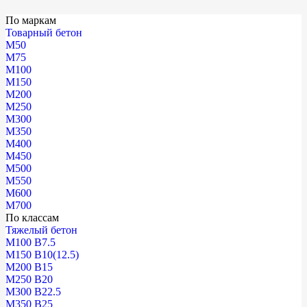
По маркам
Товарный бетон
М50
М75
М100
М150
М200
М250
М300
М350
М400
М450
М500
М550
М600
М700
По классам
Тяжелый бетон
М100 В7.5
М150 В10(12.5)
М200 В15
М250 В20
М300 В22.5
М350 В25