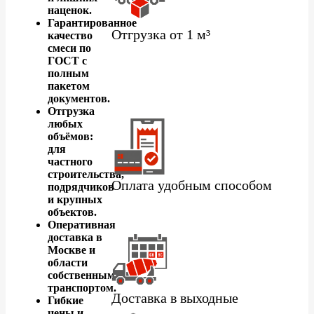
наценок.
Гарантированное
Отгрузка от 1 м³
качество
смеси по
ГОСТ с
полным
пакетом
документов.
Отгрузка
любых
объёмов:
для
частного
строительства,
Оплата удобным способом
подрядчиков
и крупных
объектов.
Оперативная
доставка в
Москве и
области
собственным
транспортом.
Доставка в выходные
Гибкие
цены и