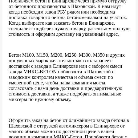
Поставляем бетон в Елинархове через прямую отгрузку
от бетонного производства в Шаховской. К нам идут
когда необходим завод РБУ рядом или необходима
поставка товарного бетона бетономешалкой на участок.
Когда выбираете как заказать бетон в Елинархове,
специалист подберет нужную марку, рассчитаем полную
стоимость и оформим доставку на указанный адрес.
Бетон М100, М150, М200, М250, М300, М350 и других
популярных марок желательно заказать заранее с
доставкой с завода в Елинархове или с забором смеси
завода МИКС-BETON поблизости в Шаховской с
заводским контролем качества и объема смеси по
умеренной цене, чтобы наша компания могла
согласовать с вами день доставки и предварительную
стоимость доставки, а также подобрать оптимальные
миксеры по нужному объему.
Оформить заказ на бетон от ближайшего завода бетона в
Шаховской с отгрузкой автомиксером в Елинархове от
малого объема можно по доступной цене в вашей
локации в компании МИКС-Бетон. Приобрести бетон с