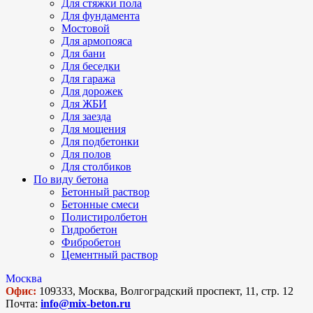
Для стяжки пола
Для фундамента
Мостовой
Для армопояса
Для бани
Для беседки
Для гаража
Для дорожек
Для ЖБИ
Для заезда
Для мощения
Для подбетонки
Для полов
Для столбиков
По виду бетона
Бетонный раствор
Бетонные смеси
Полистиролбетон
Гидробетон
Фибробетон
Цементный раствор
Москва
Офис:
109333, Москва, Волгоградский проспект, 11, стр. 12
Почта:
info@mix-beton.ru