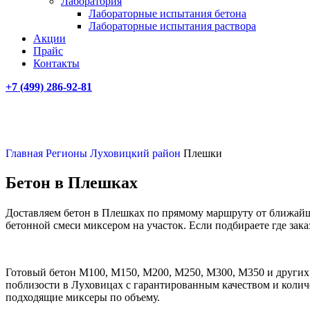
Лаборатория
Лабораторные испытания бетона
Лабораторные испытания раствора
Акции
Прайс
Контакты
+7 (499)
286-92-81
Главная
Регионы
Луховицкий район
Плешки
Бетон в Плешках
Доставляем бетон в Плешках по прямому маршруту от ближайш
бетонной смеси миксером на участок. Если подбираете где зак
Готовый бетон М100, М150, М200, М250, М300, М350 и других
поблизости в Луховицах с гарантированным качеством и количес
подходящие миксеры по объему.