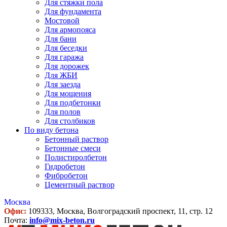
Для стяжки пола
Для фундамента
Мостовой
Для армопояса
Для бани
Для беседки
Для гаража
Для дорожек
Для ЖБИ
Для заезда
Для мощения
Для подбетонки
Для полов
Для столбиков
По виду бетона
Бетонный раствор
Бетонные смеси
Полистиролбетон
Гидробетон
Фибробетон
Цементный раствор
Москва
Офис:
109333, Москва, Волгоградский проспект, 11, стр. 12
Почта:
info@mix-beton.ru