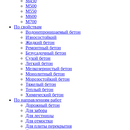
М450
М500
М550
М600
М700
По свойствам
Водонепроницаемый бетон
Износостойкий
Жидкий бетон
Ремонтный бетон
Безусадочный бетон
Сухой бетон
Легкий бетон
Мелкозернистый бетон
Монолитный бетон
Морозостойкий бетон
Тяжелый бетон
Теплый бетон
Химический бетон
По направлениям работ
Дорожный бетон
Для забора
Для лестницы
Для отмостки
Для плиты перекрытия