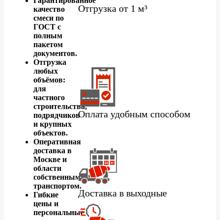
Гарантированное
Отгрузка от 1 м³
качество
смеси по
ГОСТ с
полным
пакетом
документов.
Отгрузка
любых
объёмов:
для
частного
строительства,
Оплата удобным способом
подрядчиков
и крупных
объектов.
Оперативная
доставка в
Москве и
области
собственным
транспортом.
Доставка в выходные
Гибкие
цены и
персональные