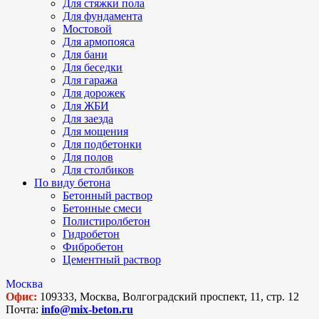
Для стяжки пола
Для фундамента
Мостовой
Для армопояса
Для бани
Для беседки
Для гаража
Для дорожек
Для ЖБИ
Для заезда
Для мощения
Для подбетонки
Для полов
Для столбиков
По виду бетона
Бетонный раствор
Бетонные смеси
Полистиролбетон
Гидробетон
Фибробетон
Цементный раствор
Москва
Офис:
109333, Москва, Волгоградский проспект, 11, стр. 12
Почта:
info@mix-beton.ru