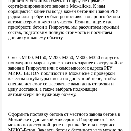
Привозим бетонную смесь в Гидроузле прямо с
сертифицированного завода в Можайске. К нам
обращаются клиенты когда важен бетонный завод РБУ
рядом или требуется быстро поставка товарного бетона
автомиксером прямо на участок. Если вы ищете где
приобрести бетон в Гидроузле, мы рассчитаем нужный
состав, подготовим полную стоимость и посчитаем
доставку к вашему объекту.
Смесь М100, М150, М200, М250, М300, М350 и других
популярных марок лучше заказать заранее с отгрузкой от
завода в Гидроузле или с самовывозом с адреса РБУ
МИКС-BETON поблизости в Можайске с проверкой
качества и кубатуры смеси по доступной цене, чтобы
специалист смог согласовать с вами день отгрузки и
цену доставки, а также выбрать подходящие
автомиксеры по нужному объему.
Оформить поставку бетона от местного завода бетона в
Можайске с доставкой миксером в Гидроузле от 1 м3
можно по доступной цене на рынке бетона в сервисе
МИКС-Бетон. Заказать бетон с бетонного узла можно по