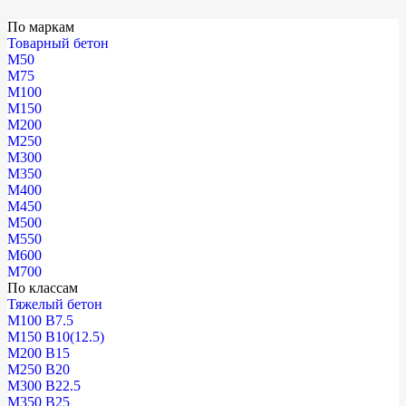
По маркам
Товарный бетон
М50
М75
М100
М150
М200
М250
М300
М350
М400
М450
М500
М550
М600
М700
По классам
Тяжелый бетон
М100 В7.5
М150 В10(12.5)
М200 В15
М250 В20
М300 В22.5
М350 В25