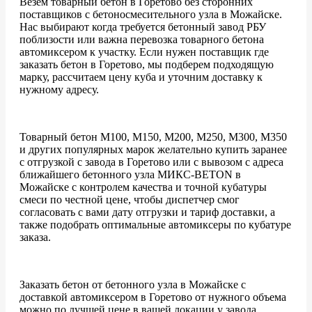
Везем товарный бетон в Горетово без сторонних
поставщиков с бетоносмесительного узла в Можайске.
Нас выбирают когда требуется бетонный завод РБУ
поблизости или важна перевозка товарного бетона
автомиксером к участку. Если нужен поставщик где
заказать бетон в Горетово, мы подберем подходящую
марку, рассчитаем цену куба и уточним доставку к
нужному адресу.
Товарный бетон М100, М150, М200, М250, М300, М350
и других популярных марок желательно купить заранее
с отгрузкой с завода в Горетово или с вывозом с адреса
ближайшего бетонного узла МИКС-BETON в
Можайске с контролем качества и точной кубатуры
смеси по честной цене, чтобы диспетчер смог
согласовать с вами дату отгрузки и тариф доставки, а
также подобрать оптимальные автомиксеры по кубатуре
заказа.
Заказать бетон от бетонного узла в Можайске с
доставкой автомиксером в Горетово от нужного объема
можно по лучшей цене в вашей локации у завода