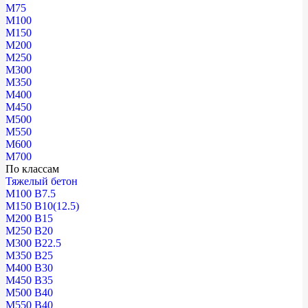
М75
М100
М150
М200
М250
М300
М350
М400
М450
М500
М550
М600
М700
По классам
Тяжелый бетон
М100 В7.5
М150 В10(12.5)
М200 В15
М250 В20
М300 В22.5
М350 В25
М400 В30
М450 В35
М500 В40
М550 В40