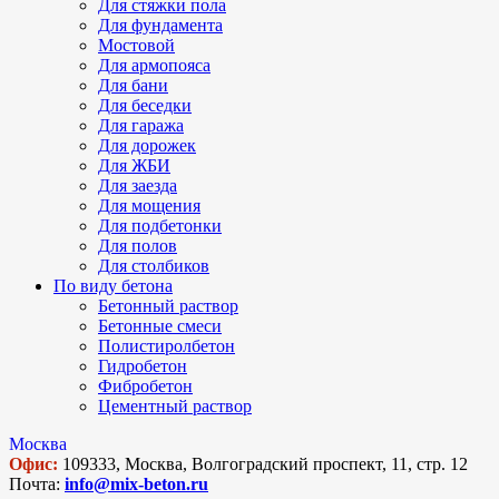
Для стяжки пола
Для фундамента
Мостовой
Для армопояса
Для бани
Для беседки
Для гаража
Для дорожек
Для ЖБИ
Для заезда
Для мощения
Для подбетонки
Для полов
Для столбиков
По виду бетона
Бетонный раствор
Бетонные смеси
Полистиролбетон
Гидробетон
Фибробетон
Цементный раствор
Москва
Офис:
109333, Москва, Волгоградский проспект, 11, стр. 12
Почта:
info@mix-beton.ru