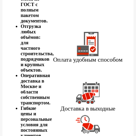
ГОСТ с
полным
пакетом
документов.
Отгрузка
любых
объёмов:
для
частного
строительства,
Оплата удобным способом
подрядчиков
и крупных
объектов.
Оперативная
доставка в
Москве и
области
собственным
транспортом.
Доставка в выходные
Гибкие
цены и
персональные
условия для
постоянных
клиентов.