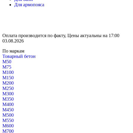
Для армопояса
Оплата производится по факту, Цены актуальны на 17:00
03.08.2026
По маркам
Товарный бетон
М50
М75
М100
М150
М200
М250
М300
М350
М400
М450
М500
М550
М600
М700