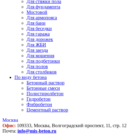
Для стяжки пола
Для фундамента
Мостовой
Для армопояса
Для бани
Для беседки
Для гаража
Для дорожек
Для ЖБИ
Для заезда
Для мощения
Для подбетонки
Для полов
Для столбиков
По виду бетона
Бетонный раствор
Бетонные смеси
Полистиролбетон
Гидробетон
Фибробетон
Цементный раствор
Москва
Офис:
109333, Москва, Волгоградский проспект, 11, стр. 12
Почта:
info@mix-beton.ru