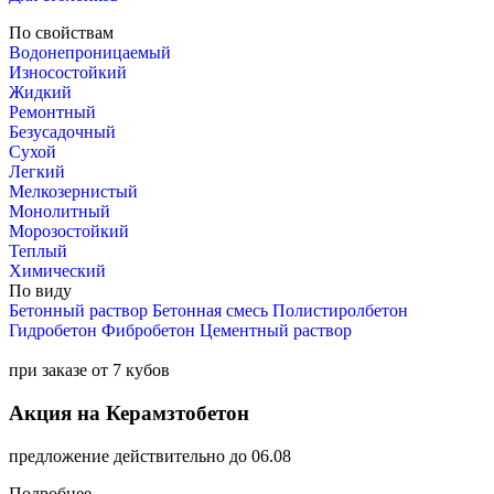
По свойствам
Водонепроницаемый
Износостойкий
Жидкий
Ремонтный
Безусадочный
Сухой
Легкий
Мелкозернистый
Монолитный
Морозостойкий
Теплый
Химический
По виду
Бетонный раствор
Бетонная смесь
Полистиролбетон
Гидробетон
Фибробетон
Цементный раствор
при заказе от 7 кубов
Акция на Керамзтобетон
предложение действительно до 06.08
Подробнее