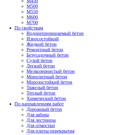
М450
М500
М550
М600
М700
По свойствам
Водонепроницаемый бетон
Износостойкий
Жидкий бетон
Ремонтный бетон
Безусадочный бетон
Сухой бетон
Легкий бетон
Мелкозернистый бетон
Монолитный бетон
Морозостойкий бетон
Тяжелый бетон
Теплый бетон
Химический бетон
По направлениям работ
Дорожный бетон
Для забора
Для лестницы
Для отмостки
Для плиты перекрытия