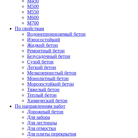
М450
М500
М550
М600
М700
По свойствам
Водонепроницаемый бетон
Износостойкий
Жидкий бетон
Ремонтный бетон
Безусадочный бетон
Сухой бетон
Легкий бетон
Мелкозернистый бетон
Монолитный бетон
Морозостойкий бетон
Тяжелый бетон
Теплый бетон
Химический бетон
По направлениям работ
Дорожный бетон
Для забора
Для лестницы
Для отмостки
Для плиты перекрытия