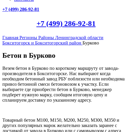
+7 (499)
286-92-81
+7 (499)
286-92-81
Главная
Регионы
Районы Ленинградской области
Бокситогорск и Бокситогорский район
Бурково
Бетон в Бурково
Везем бетон в Бурково по короткому маршруту от завода-
производителя в Бокситогорске. Нас выбирают когда
необходим бетонный завод РБУ поблизости или необходима
привоз бетонной смеси бетоновозом к участку. Если
выбираете где приобрести бетон в Бурково, менеджер
подберет нужную марку, сообщим итоговую цену и
спланируем доставку по указанному адресу.
Товарный бетон М100, М150, М200, М250, М300, М350 и
других популярных марок желательно заказать заранее с
доставкой от завода в Бурково или с самовывозом с адреса