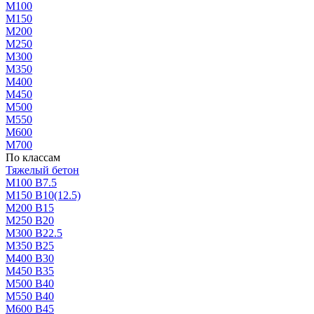
М100
М150
М200
М250
М300
М350
М400
М450
М500
М550
М600
М700
По классам
Тяжелый бетон
М100 В7.5
М150 В10(12.5)
М200 В15
М250 В20
М300 В22.5
М350 В25
М400 В30
М450 В35
М500 В40
М550 В40
М600 В45