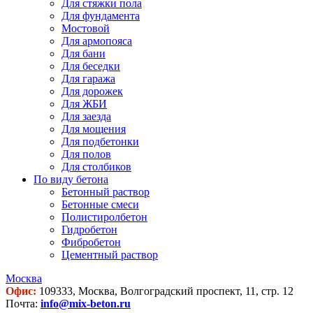
Для стяжки пола
Для фундамента
Мостовой
Для армопояса
Для бани
Для беседки
Для гаража
Для дорожек
Для ЖБИ
Для заезда
Для мощения
Для подбетонки
Для полов
Для столбиков
По виду бетона
Бетонный раствор
Бетонные смеси
Полистиролбетон
Гидробетон
Фибробетон
Цементный раствор
Москва
Офис:
109333, Москва, Волгоградский проспект, 11, стр. 12
Почта:
info@mix-beton.ru