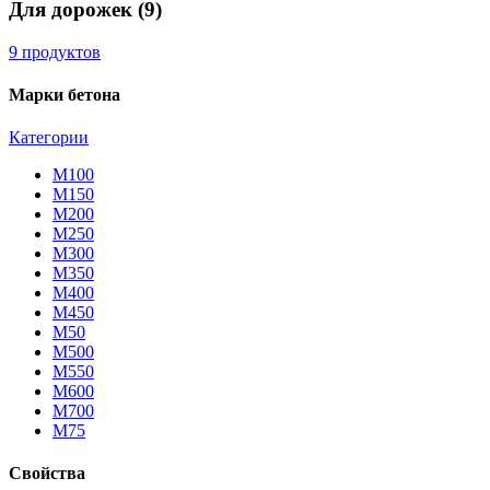
Для дорожек
(9)
9 продуктов
Марки бетона
Категории
М100
М150
М200
М250
М300
М350
М400
М450
М50
М500
М550
М600
М700
М75
Свойства