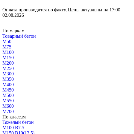
Оплата производится по факту, Цены актуальны на 17:00
02.08.2026
По маркам
Товарный бетон
М50
М75
М100
М150
М200
М250
М300
М350
М400
М450
М500
М550
М600
М700
По классам
Тяжелый бетон
М100 В7.5
М150 В10(12.5)