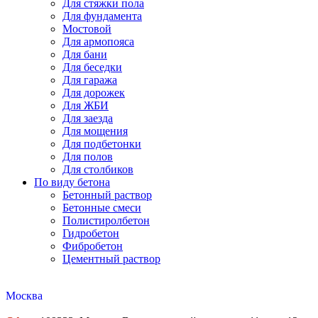
Для стяжки пола
Для фундамента
Мостовой
Для армопояса
Для бани
Для беседки
Для гаража
Для дорожек
Для ЖБИ
Для заезда
Для мощения
Для подбетонки
Для полов
Для столбиков
По виду бетона
Бетонный раствор
Бетонные смеси
Полистиролбетон
Гидробетон
Фибробетон
Цементный раствор
Москва