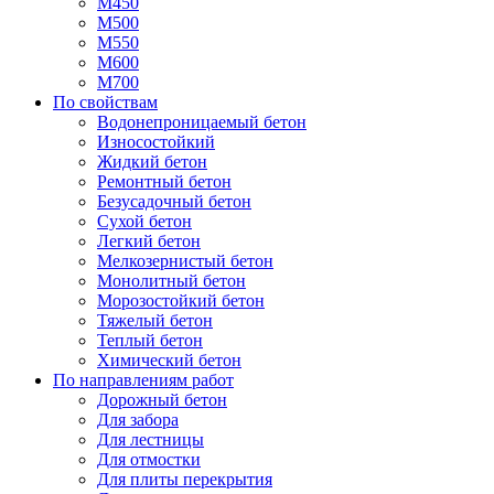
М450
М500
М550
М600
М700
По свойствам
Водонепроницаемый бетон
Износостойкий
Жидкий бетон
Ремонтный бетон
Безусадочный бетон
Сухой бетон
Легкий бетон
Мелкозернистый бетон
Монолитный бетон
Морозостойкий бетон
Тяжелый бетон
Теплый бетон
Химический бетон
По направлениям работ
Дорожный бетон
Для забора
Для лестницы
Для отмостки
Для плиты перекрытия