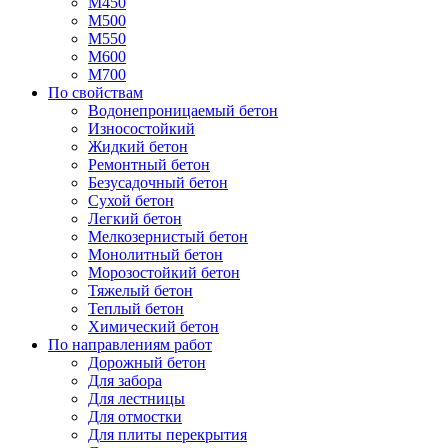
М450
М500
М550
М600
М700
По свойствам
Водонепроницаемый бетон
Износостойкий
Жидкий бетон
Ремонтный бетон
Безусадочный бетон
Сухой бетон
Легкий бетон
Мелкозернистый бетон
Монолитный бетон
Морозостойкий бетон
Тяжелый бетон
Теплый бетон
Химический бетон
По направлениям работ
Дорожный бетон
Для забора
Для лестницы
Для отмостки
Для плиты перекрытия