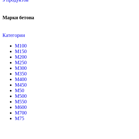
Марки бетона
Категории
М100
М150
М200
М250
М300
М350
М400
М450
М50
М500
М550
М600
М700
М75