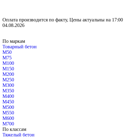
Оплата производится по факту, Цены актуальны на 17:00
04.08.2026
По маркам
Товарный бетон
М50
М75
М100
М150
М200
М250
М300
М350
М400
М450
М500
М550
М600
М700
По классам
Тяжелый бетон