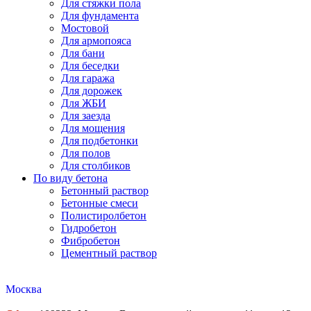
Для стяжки пола
Для фундамента
Мостовой
Для армопояса
Для бани
Для беседки
Для гаража
Для дорожек
Для ЖБИ
Для заезда
Для мощения
Для подбетонки
Для полов
Для столбиков
По виду бетона
Бетонный раствор
Бетонные смеси
Полистиролбетон
Гидробетон
Фибробетон
Цементный раствор
Москва