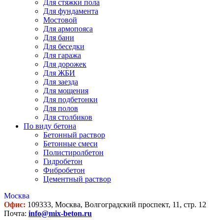
Для стяжки пола
Для фундамента
Мостовой
Для армопояса
Для бани
Для беседки
Для гаража
Для дорожек
Для ЖБИ
Для заезда
Для мощения
Для подбетонки
Для полов
Для столбиков
По виду бетона
Бетонный раствор
Бетонные смеси
Полистиролбетон
Гидробетон
Фибробетон
Цементный раствор
Москва
Офис:
109333, Москва, Волгоградский проспект, 11, стр. 12
Почта:
info@mix-beton.ru