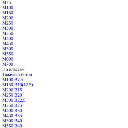
М75
М100
М150
М200
М250
М300
М350
М400
М450
М500
М550
М600
М700
По классам
Тяжелый бетон
М100 В7.5
М150 В10(12.5)
М200 В15
М250 В20
М300 В22.5
М350 В25
М400 В30
М450 В35
М500 В40
М550 В40