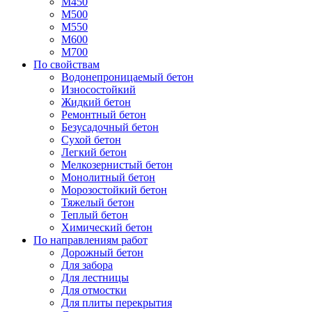
М450
М500
М550
М600
М700
По свойствам
Водонепроницаемый бетон
Износостойкий
Жидкий бетон
Ремонтный бетон
Безусадочный бетон
Сухой бетон
Легкий бетон
Мелкозернистый бетон
Монолитный бетон
Морозостойкий бетон
Тяжелый бетон
Теплый бетон
Химический бетон
По направлениям работ
Дорожный бетон
Для забора
Для лестницы
Для отмостки
Для плиты перекрытия