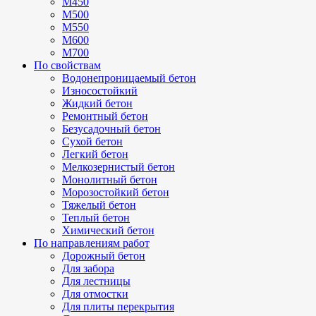
М450
М500
М550
М600
М700
По свойствам
Водонепроницаемый бетон
Износостойкий
Жидкий бетон
Ремонтный бетон
Безусадочный бетон
Сухой бетон
Легкий бетон
Мелкозернистый бетон
Монолитный бетон
Морозостойкий бетон
Тяжелый бетон
Теплый бетон
Химический бетон
По направлениям работ
Дорожный бетон
Для забора
Для лестницы
Для отмостки
Для плиты перекрытия