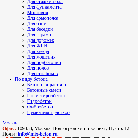
Для стяжки пола
Для фундамента
Мостовой
Для армопояса
Для бани
Для беседки
Для гаража
Для дорожек
Для ЖБИ
Для заезда
Для мощения
Для подбетонки
Для полов
Для столбиков
По виду бетона
Бетонный раствор
Бетонные смеси
Полистиролбетон
Гидробетон
Фибробетон
Цементный раствор
Москва
Офис:
109333, Москва, Волгоградский проспект, 11, стр. 12
Почта:
info@mix-beton.ru