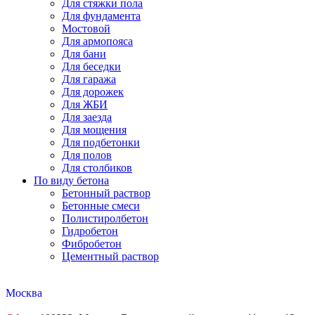
Для стяжки пола
Для фундамента
Мостовой
Для армопояса
Для бани
Для беседки
Для гаража
Для дорожек
Для ЖБИ
Для заезда
Для мощения
Для подбетонки
Для полов
Для столбиков
По виду бетона
Бетонный раствор
Бетонные смеси
Полистиролбетон
Гидробетон
Фибробетон
Цементный раствор
Москва