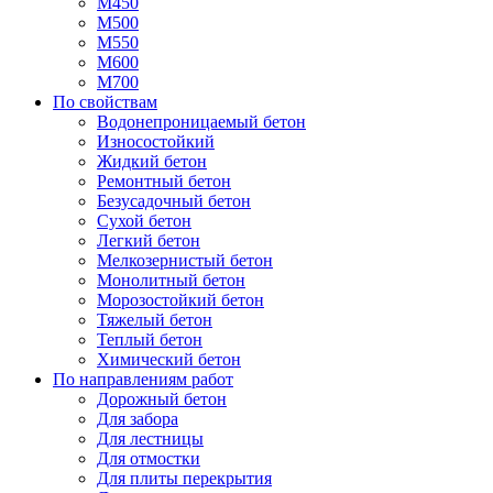
М450
М500
М550
М600
М700
По свойствам
Водонепроницаемый бетон
Износостойкий
Жидкий бетон
Ремонтный бетон
Безусадочный бетон
Сухой бетон
Легкий бетон
Мелкозернистый бетон
Монолитный бетон
Морозостойкий бетон
Тяжелый бетон
Теплый бетон
Химический бетон
По направлениям работ
Дорожный бетон
Для забора
Для лестницы
Для отмостки
Для плиты перекрытия