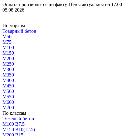
Оплата производится по факту, Цены актуальны на 17:00
05.08.2026
По маркам
Товарный бетон
М50
М75
М100
М150
М200
М250
М300
М350
М400
М450
М500
М550
М600
М700
По классам
Тяжелый бетон
М100 В7.5
М150 В10(12.5)
М200 В15