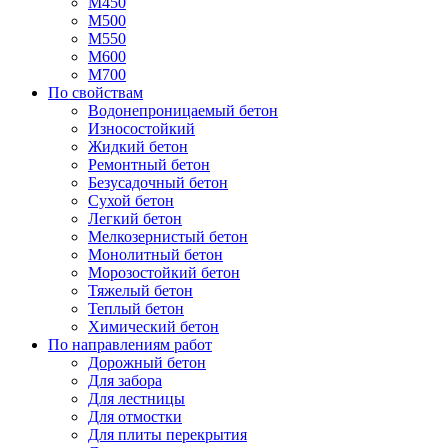
М450
М500
М550
М600
М700
По свойствам
Водонепроницаемый бетон
Износостойкий
Жидкий бетон
Ремонтный бетон
Безусадочный бетон
Сухой бетон
Легкий бетон
Мелкозернистый бетон
Монолитный бетон
Морозостойкий бетон
Тяжелый бетон
Теплый бетон
Химический бетон
По направлениям работ
Дорожный бетон
Для забора
Для лестницы
Для отмостки
Для плиты перекрытия