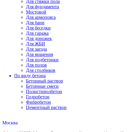
Для стяжки пола
Для фундамента
Мостовой
Для армопояса
Для бани
Для беседки
Для гаража
Для дорожек
Для ЖБИ
Для заезда
Для мощения
Для подбетонки
Для полов
Для столбиков
По виду бетона
Бетонный раствор
Бетонные смеси
Полистиролбетон
Гидробетон
Фибробетон
Цементный раствор
Москва