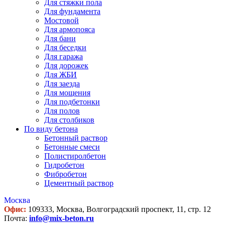
Для стяжки пола
Для фундамента
Мостовой
Для армопояса
Для бани
Для беседки
Для гаража
Для дорожек
Для ЖБИ
Для заезда
Для мощения
Для подбетонки
Для полов
Для столбиков
По виду бетона
Бетонный раствор
Бетонные смеси
Полистиролбетон
Гидробетон
Фибробетон
Цементный раствор
Москва
Офис:
109333, Москва, Волгоградский проспект, 11, стр. 12
Почта:
info@mix-beton.ru