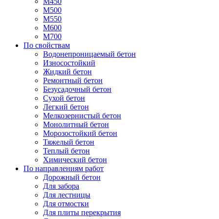
М450
М500
М550
М600
М700
По свойствам
Водонепроницаемый бетон
Износостойкий
Жидкий бетон
Ремонтный бетон
Безусадочный бетон
Сухой бетон
Легкий бетон
Мелкозернистый бетон
Монолитный бетон
Морозостойкий бетон
Тяжелый бетон
Теплый бетон
Химический бетон
По направлениям работ
Дорожный бетон
Для забора
Для лестницы
Для отмостки
Для плиты перекрытия