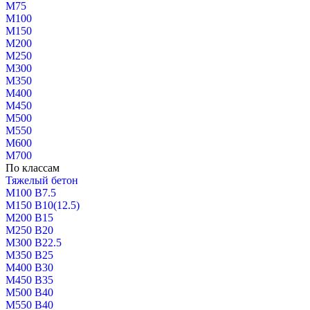
М75
М100
М150
М200
М250
М300
М350
М400
М450
М500
М550
М600
М700
По классам
Тяжелый бетон
М100 В7.5
М150 В10(12.5)
М200 В15
М250 В20
М300 В22.5
М350 В25
М400 В30
М450 В35
М500 В40
М550 В40