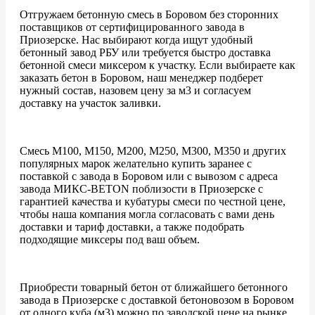
Отгружаем бетонную смесь в Боровом без сторонних
поставщиков от сертифицированного завода в
Приозерске. Нас выбирают когда ищут удобный
бетонный завод РБУ или требуется быстро доставка
бетонной смеси миксером к участку. Если выбираете как
заказать бетон в Боровом, наш менеджер подберет
нужный состав, назовем цену за м3 и согласуем
доставку на участок заливки.
Смесь М100, М150, М200, М250, М300, М350 и других
популярных марок желательно купить заранее с
поставкой с завода в Боровом или с вывозом с адреса
завода МИКС-BETON поблизости в Приозерске с
гарантией качества и кубатуры смеси по честной цене,
чтобы наша компания могла согласовать с вами день
доставки и тариф доставки, а также подобрать
подходящие миксеры под ваш объем.
Приобрести товарный бетон от ближайшего бетонного
завода в Приозерске с доставкой бетоновозом в Боровом
от одного куба (м3) можно по заводской цене на рынке