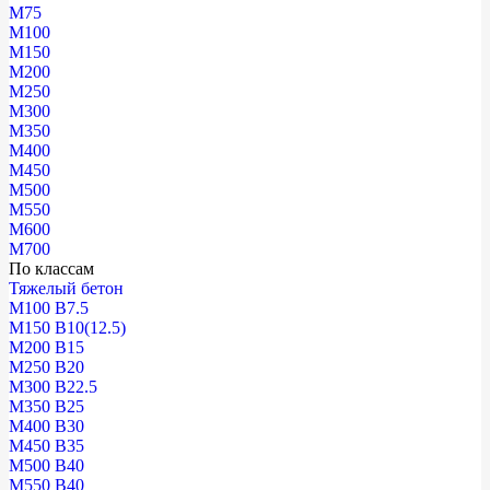
М75
М100
М150
М200
М250
М300
М350
М400
М450
М500
М550
М600
М700
По классам
Тяжелый бетон
М100 В7.5
М150 В10(12.5)
М200 В15
М250 В20
М300 В22.5
М350 В25
М400 В30
М450 В35
М500 В40
М550 В40