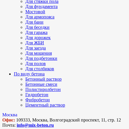
Для стяжки пола
Для фундамента
Мостовой
Для армопояса
Для бани
Для беседки
Для гаража
Для дорожек
Для ЖБИ
Для заезда
Для мощения
Для подбетонки
Для полов
Для столбиков
По виду бетона
Бетонный раствор
Бетонные смеси
Полистиролбетон
Гидробетон
Фибробетон
Цементный раствор
Москва
Офис:
109333, Москва, Волгоградский проспект, 11, стр. 12
Почта:
info@mix-beton.ru