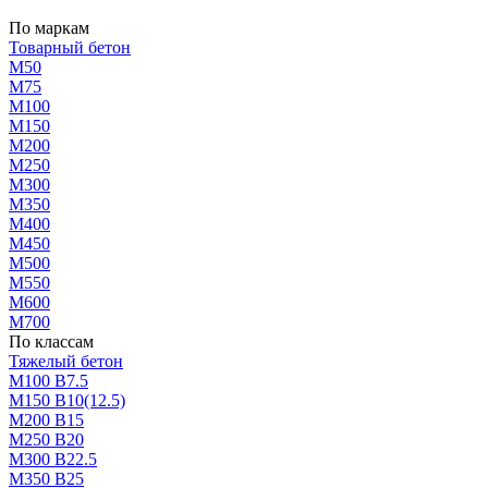
По маркам
Товарный бетон
М50
М75
М100
М150
М200
М250
М300
М350
М400
М450
М500
М550
М600
М700
По классам
Тяжелый бетон
М100 В7.5
М150 В10(12.5)
М200 В15
М250 В20
М300 В22.5
М350 В25