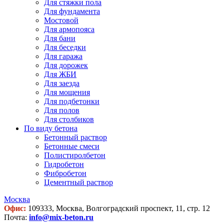
Для стяжки пола
Для фундамента
Мостовой
Для армопояса
Для бани
Для беседки
Для гаража
Для дорожек
Для ЖБИ
Для заезда
Для мощения
Для подбетонки
Для полов
Для столбиков
По виду бетона
Бетонный раствор
Бетонные смеси
Полистиролбетон
Гидробетон
Фибробетон
Цементный раствор
Москва
Офис:
109333, Москва, Волгоградский проспект, 11, стр. 12
Почта:
info@mix-beton.ru