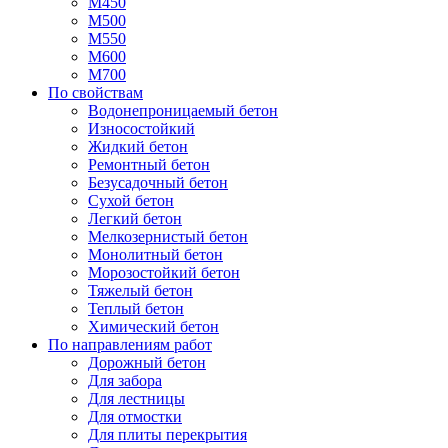
М450
М500
М550
М600
М700
По свойствам
Водонепроницаемый бетон
Износостойкий
Жидкий бетон
Ремонтный бетон
Безусадочный бетон
Сухой бетон
Легкий бетон
Мелкозернистый бетон
Монолитный бетон
Морозостойкий бетон
Тяжелый бетон
Теплый бетон
Химический бетон
По направлениям работ
Дорожный бетон
Для забора
Для лестницы
Для отмостки
Для плиты перекрытия