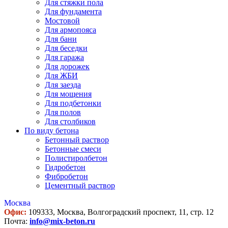
Для стяжки пола
Для фундамента
Мостовой
Для армопояса
Для бани
Для беседки
Для гаража
Для дорожек
Для ЖБИ
Для заезда
Для мощения
Для подбетонки
Для полов
Для столбиков
По виду бетона
Бетонный раствор
Бетонные смеси
Полистиролбетон
Гидробетон
Фибробетон
Цементный раствор
Москва
Офис:
109333, Москва, Волгоградский проспект, 11, стр. 12
Почта:
info@mix-beton.ru