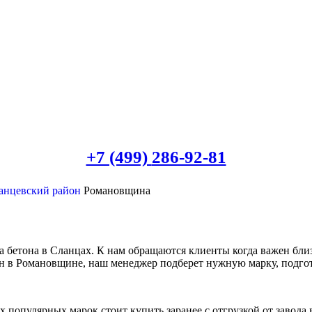
+7 (499)
286-92-81
анцевский район
Романовщина
 бетона в Сланцах. К нам обращаются клиенты когда важен бли
он в Романовщине, наш менеджер подберет нужную марку, подгот
 популярных марок стоит купить заранее с отгрузкой от завода