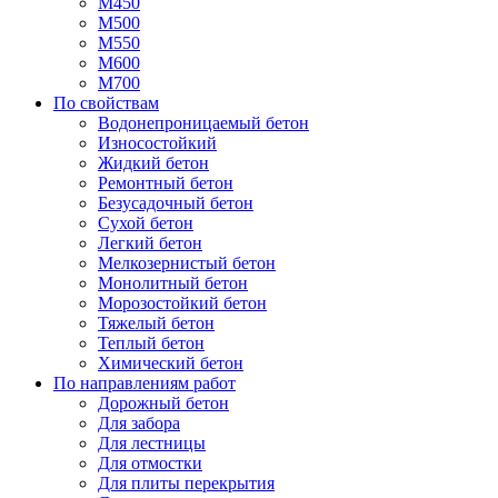
М450
М500
М550
М600
М700
По свойствам
Водонепроницаемый бетон
Износостойкий
Жидкий бетон
Ремонтный бетон
Безусадочный бетон
Сухой бетон
Легкий бетон
Мелкозернистый бетон
Монолитный бетон
Морозостойкий бетон
Тяжелый бетон
Теплый бетон
Химический бетон
По направлениям работ
Дорожный бетон
Для забора
Для лестницы
Для отмостки
Для плиты перекрытия