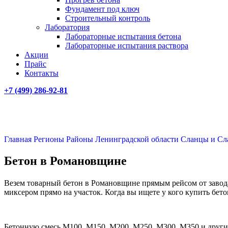
Фундамент под ключ
Строительный контроль
Лаборатория
Лабораторные испытания бетона
Лабораторные испытания раствора
Акции
Прайс
Контакты
+7 (499)
286-92-81
Главная
Регионы
Районы Ленинградской области
Сланцы и Сл
Бетон в Романовщине
Везем товарный бетон в Романовщине прямым рейсом от завода
миксером прямо на участок. Когда вы ищете у кого купить бет
Бетонную смесь М100, М150, М200, М250, М300, М350 и других