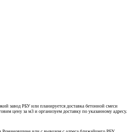
зкий завод РБУ или планируется доставка бетонной смеси
овим цену за м3 и организуем доставку по указанному адресу.
 в Романовщине или с вывозом с адреса ближайшего РБУ