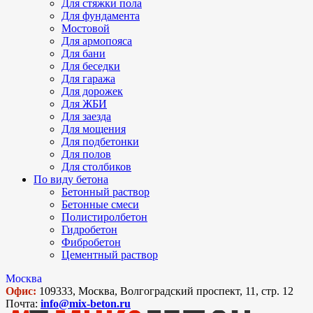
Для стяжки пола
Для фундамента
Мостовой
Для армопояса
Для бани
Для беседки
Для гаража
Для дорожек
Для ЖБИ
Для заезда
Для мощения
Для подбетонки
Для полов
Для столбиков
По виду бетона
Бетонный раствор
Бетонные смеси
Полистиролбетон
Гидробетон
Фибробетон
Цементный раствор
Москва
Офис:
109333, Москва, Волгоградский проспект, 11, стр. 12
Почта:
info@mix-beton.ru