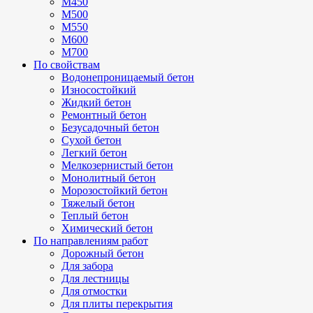
М450
М500
М550
М600
М700
По свойствам
Водонепроницаемый бетон
Износостойкий
Жидкий бетон
Ремонтный бетон
Безусадочный бетон
Сухой бетон
Легкий бетон
Мелкозернистый бетон
Монолитный бетон
Морозостойкий бетон
Тяжелый бетон
Теплый бетон
Химический бетон
По направлениям работ
Дорожный бетон
Для забора
Для лестницы
Для отмостки
Для плиты перекрытия