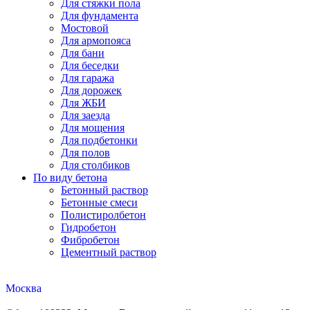
Для стяжки пола
Для фундамента
Мостовой
Для армопояса
Для бани
Для беседки
Для гаража
Для дорожек
Для ЖБИ
Для заезда
Для мощения
Для подбетонки
Для полов
Для столбиков
По виду бетона
Бетонный раствор
Бетонные смеси
Полистиролбетон
Гидробетон
Фибробетон
Цементный раствор
Москва