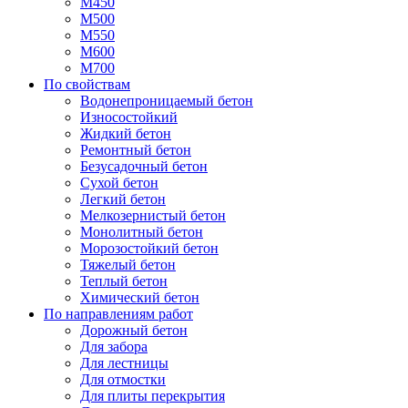
М450
М500
М550
М600
М700
По свойствам
Водонепроницаемый бетон
Износостойкий
Жидкий бетон
Ремонтный бетон
Безусадочный бетон
Сухой бетон
Легкий бетон
Мелкозернистый бетон
Монолитный бетон
Морозостойкий бетон
Тяжелый бетон
Теплый бетон
Химический бетон
По направлениям работ
Дорожный бетон
Для забора
Для лестницы
Для отмостки
Для плиты перекрытия