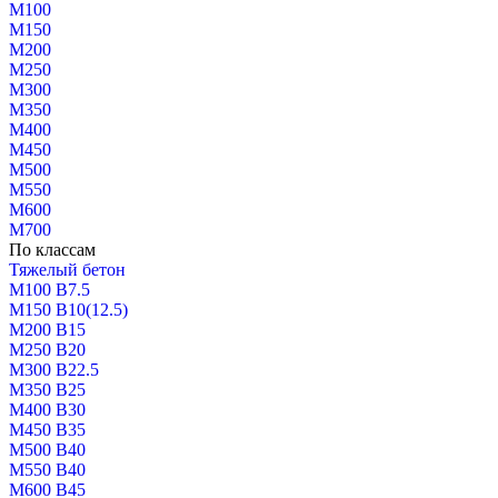
М100
М150
М200
М250
М300
М350
М400
М450
М500
М550
М600
М700
По классам
Тяжелый бетон
М100 В7.5
М150 В10(12.5)
М200 В15
М250 В20
М300 В22.5
М350 В25
М400 В30
М450 В35
М500 В40
М550 В40
М600 В45