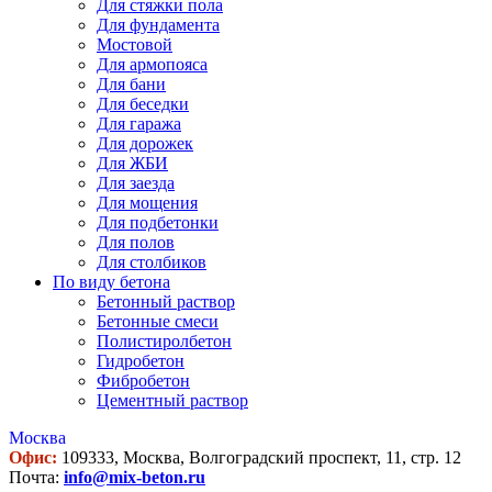
Для стяжки пола
Для фундамента
Мостовой
Для армопояса
Для бани
Для беседки
Для гаража
Для дорожек
Для ЖБИ
Для заезда
Для мощения
Для подбетонки
Для полов
Для столбиков
По виду бетона
Бетонный раствор
Бетонные смеси
Полистиролбетон
Гидробетон
Фибробетон
Цементный раствор
Москва
Офис:
109333, Москва, Волгоградский проспект, 11, стр. 12
Почта:
info@mix-beton.ru