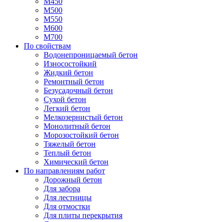
М450
М500
М550
М600
М700
По свойствам
Водонепроницаемый бетон
Износостойкий
Жидкий бетон
Ремонтный бетон
Безусадочный бетон
Сухой бетон
Легкий бетон
Мелкозернистый бетон
Монолитный бетон
Морозостойкий бетон
Тяжелый бетон
Теплый бетон
Химический бетон
По направлениям работ
Дорожный бетон
Для забора
Для лестницы
Для отмостки
Для плиты перекрытия