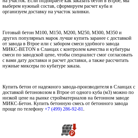
на участок. Если подбираете как заказать бетон в Втрое, мы
выберем нужный состав, сформируем расчет куба и
организуем доставку на участок заливки.
Готовый бетон М100, М150, М200, М250, М300, М350 и
других популярных марок лучше купить заранее с доставкой
от завода в Втрое или с забором смеси удобного завода
МИКС-BETON в Сланцах с контролем качества и кубатуры
смеси по заводской цене, чтобы специалист смог согласовать
с вами дату доставки и расчет доставки, а также рассчитать
нужные миксеры по кубатуре заказа.
Купить бетон от надежного завода-производителя в Сланцах с
доставкой бетоновозом в Втрое от одного куба (м3) можно по
низкой цене на рынке стройматериалов на бетонном заводе
МИКС-Бетон. Купить бетонную смесь от бетонного завода
проще по телефону
+7 (499)
286-92-81
.