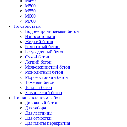
М450
М500
М550
М600
М700
По свойствам
Водонепроницаемый бетон
Износостойкий
Жидкий бетон
Ремонтный бетон
Безусадочный бетон
Сухой бетон
Легкий бетон
Мелкозернистый бетон
Монолитный бетон
Морозостойкий бетон
Тяжелый бетон
Теплый бетон
Химический бетон
По направлениям работ
Дорожный бетон
Для забора
Для лестницы
Для отмостки
Для плиты перекрытия