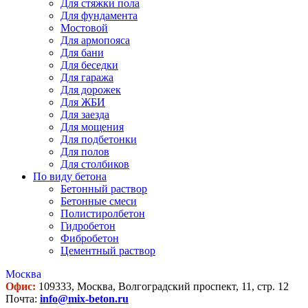
Для стяжки пола
Для фундамента
Мостовой
Для армопояса
Для бани
Для беседки
Для гаража
Для дорожек
Для ЖБИ
Для заезда
Для мощения
Для подбетонки
Для полов
Для столбиков
По виду бетона
Бетонный раствор
Бетонные смеси
Полистиролбетон
Гидробетон
Фибробетон
Цементный раствор
Москва
Офис:
109333, Москва, Волгоградский проспект, 11, стр. 12
Почта:
info@mix-beton.ru