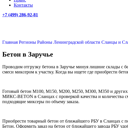
Контакты
+7 (499)
286-92-81
Главная
Регионы
Районы Ленинградской области
Сланцы и Сл
Бетон в Заручье
Проводим отгрузку бетона в Заручье минуя лишние склады с б
смеси миксером к участку. Когда вы ищете где приобрести бет
Готовый бетон М100, М150, М200, М250, М300, М350 и других п
МИКС-BETON в Сланцах с проверкой качества и количества смес
подходящие миксеры по объему заказа.
Приобрести товарный бетон от ближайшего РБУ в Сланцах с по
Бетон. Оформить заказ на бетон от ближайшего завода РБУ уд