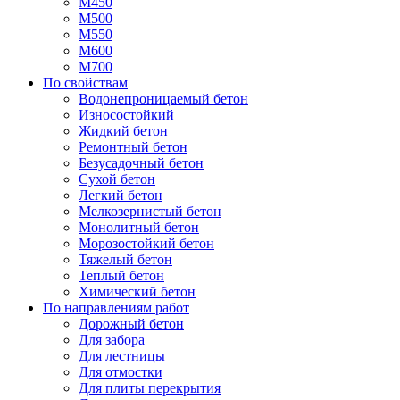
М450
М500
М550
М600
М700
По свойствам
Водонепроницаемый бетон
Износостойкий
Жидкий бетон
Ремонтный бетон
Безусадочный бетон
Сухой бетон
Легкий бетон
Мелкозернистый бетон
Монолитный бетон
Морозостойкий бетон
Тяжелый бетон
Теплый бетон
Химический бетон
По направлениям работ
Дорожный бетон
Для забора
Для лестницы
Для отмостки
Для плиты перекрытия