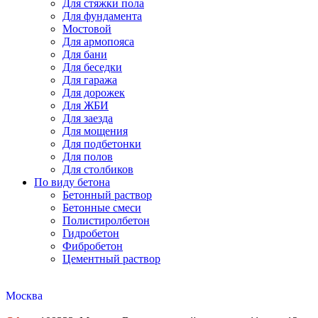
Для стяжки пола
Для фундамента
Мостовой
Для армопояса
Для бани
Для беседки
Для гаража
Для дорожек
Для ЖБИ
Для заезда
Для мощения
Для подбетонки
Для полов
Для столбиков
По виду бетона
Бетонный раствор
Бетонные смеси
Полистиролбетон
Гидробетон
Фибробетон
Цементный раствор
Москва