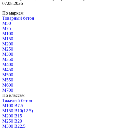
07.08.2026
По маркам
Товарный бетон
М50
М75
М100
М150
М200
М250
М300
М350
М400
М450
М500
М550
М600
М700
По классам
Тяжелый бетон
М100 В7.5
М150 В10(12.5)
М200 В15
М250 В20
М300 В22.5