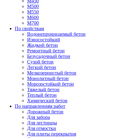
М450
М500
М550
М600
М700
По свойствам
Водонепроницаемый бетон
Износостойкий
Жидкий бетон
Ремонтный бетон
Безусадочный бетон
Сухой бетон
Легкий бетон
Мелкозернистый бетон
Монолитный бетон
Морозостойкий бетон
Тяжелый бетон
Теплый бетон
Химический бетон
По направлениям работ
Дорожный бетон
Для забора
Для лестницы
Для отмостки
Для плиты перекрытия