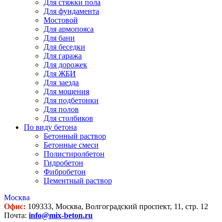
Для стяжки пола
Для фундамента
Мостовой
Для армопояса
Для бани
Для беседки
Для гаража
Для дорожек
Для ЖБИ
Для заезда
Для мощения
Для подбетонки
Для полов
Для столбиков
По виду бетона
Бетонный раствор
Бетонные смеси
Полистиролбетон
Гидробетон
Фибробетон
Цементный раствор
Москва
Офис:
109333, Москва, Волгоградский проспект, 11, стр. 12
Почта:
info@mix-beton.ru