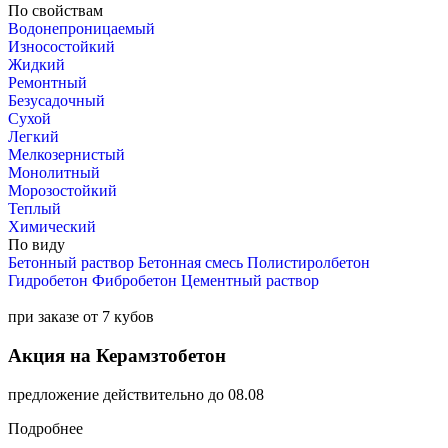
По свойствам
Водонепроницаемый
Износостойкий
Жидкий
Ремонтный
Безусадочный
Сухой
Легкий
Мелкозернистый
Монолитный
Морозостойкий
Теплый
Химический
По виду
Бетонный раствор
Бетонная смесь
Полистиролбетон
Гидробетон
Фибробетон
Цементный раствор
при заказе от 7 кубов
Акция на Керамзтобетон
предложение действительно до 08.08
Подробнее