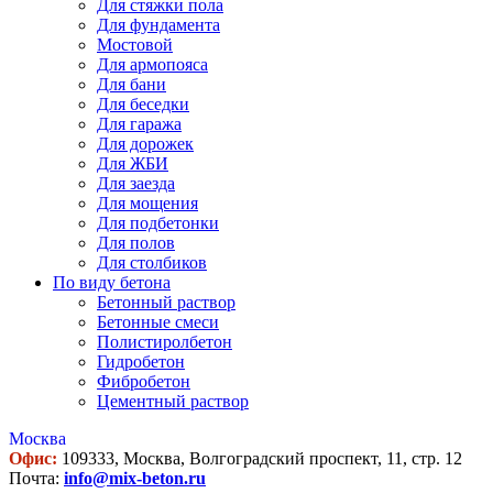
Для стяжки пола
Для фундамента
Мостовой
Для армопояса
Для бани
Для беседки
Для гаража
Для дорожек
Для ЖБИ
Для заезда
Для мощения
Для подбетонки
Для полов
Для столбиков
По виду бетона
Бетонный раствор
Бетонные смеси
Полистиролбетон
Гидробетон
Фибробетон
Цементный раствор
Москва
Офис:
109333, Москва, Волгоградский проспект, 11, стр. 12
Почта:
info@mix-beton.ru