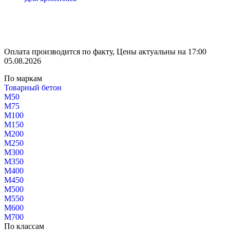
Оплата производится по факту, Цены актуальны на 17:00
05.08.2026
По маркам
Товарный бетон
М50
М75
М100
М150
М200
М250
М300
М350
М400
М450
М500
М550
М600
М700
По классам