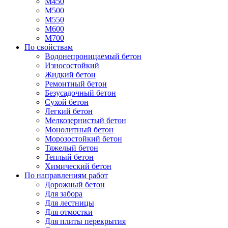
М450
М500
М550
М600
М700
По свойствам
Водонепроницаемый бетон
Износостойкий
Жидкий бетон
Ремонтный бетон
Безусадочный бетон
Сухой бетон
Легкий бетон
Мелкозернистый бетон
Монолитный бетон
Морозостойкий бетон
Тяжелый бетон
Теплый бетон
Химический бетон
По направлениям работ
Дорожный бетон
Для забора
Для лестницы
Для отмостки
Для плиты перекрытия