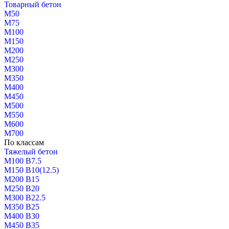
Товарный бетон
М50
М75
М100
М150
М200
М250
М300
М350
М400
М450
М500
М550
М600
М700
По классам
Тяжелый бетон
М100 В7.5
М150 В10(12.5)
М200 В15
М250 В20
М300 В22.5
М350 В25
М400 В30
М450 В35