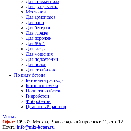
Для стяжки пола
Для фундамента
Мостовой
Для армопояса
Для бани
Для беседки
Для гаража
Для дорожек
Для ЖБИ
Для заезда
Для мощения
Для подбетонки
Для полов
Для столбиков
По виду бетона
Бетонный раствор
Бетонные смеси
Полистиролбетон
Гидробетон
Фибробетон
Цементный раствор
Москва
Офис:
109333, Москва, Волгоградский проспект, 11, стр. 12
Почта:
info@mix-beton.ru