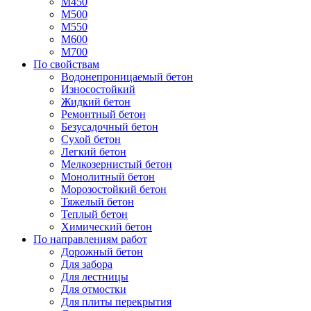
М450
М500
М550
М600
М700
По свойствам
Водонепроницаемый бетон
Износостойкий
Жидкий бетон
Ремонтный бетон
Безусадочный бетон
Сухой бетон
Легкий бетон
Мелкозернистый бетон
Монолитный бетон
Морозостойкий бетон
Тяжелый бетон
Теплый бетон
Химический бетон
По направлениям работ
Дорожный бетон
Для забора
Для лестницы
Для отмостки
Для плиты перекрытия