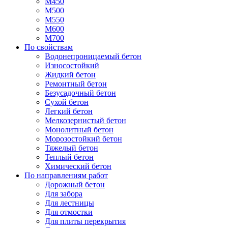
М450
М500
М550
М600
М700
По свойствам
Водонепроницаемый бетон
Износостойкий
Жидкий бетон
Ремонтный бетон
Безусадочный бетон
Сухой бетон
Легкий бетон
Мелкозернистый бетон
Монолитный бетон
Морозостойкий бетон
Тяжелый бетон
Теплый бетон
Химический бетон
По направлениям работ
Дорожный бетон
Для забора
Для лестницы
Для отмостки
Для плиты перекрытия