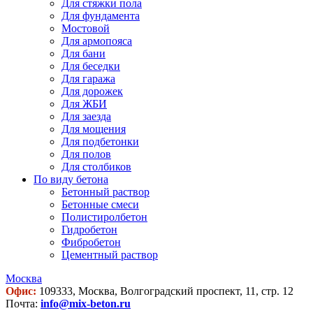
Для стяжки пола
Для фундамента
Мостовой
Для армопояса
Для бани
Для беседки
Для гаража
Для дорожек
Для ЖБИ
Для заезда
Для мощения
Для подбетонки
Для полов
Для столбиков
По виду бетона
Бетонный раствор
Бетонные смеси
Полистиролбетон
Гидробетон
Фибробетон
Цементный раствор
Москва
Офис:
109333, Москва, Волгоградский проспект, 11, стр. 12
Почта:
info@mix-beton.ru