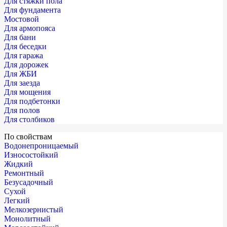
Для стяжки пола
Для фундамента
Мостовой
Для армопояса
Для бани
Для беседки
Для гаража
Для дорожек
Для ЖБИ
Для заезда
Для мощения
Для подбетонки
Для полов
Для столбиков
По свойствам
Водонепроницаемый
Износостойкий
Жидкий
Ремонтный
Безусадочный
Сухой
Легкий
Мелкозернистый
Монолитный