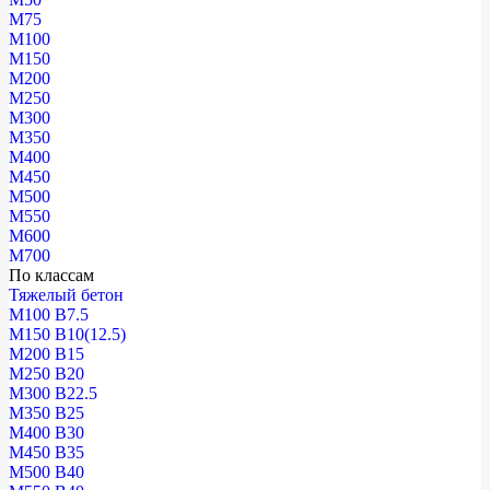
М75
М100
М150
М200
М250
М300
М350
М400
М450
М500
М550
М600
М700
По классам
Тяжелый бетон
М100 В7.5
М150 В10(12.5)
М200 В15
М250 В20
М300 В22.5
М350 В25
М400 В30
М450 В35
М500 В40