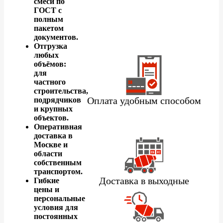
смеси по
ГОСТ с
полным
пакетом
документов.
Отгрузка
любых
объёмов:
для
частного
строительства,
Оплата удобным способом
подрядчиков
и крупных
объектов.
Оперативная
доставка в
Москве и
области
собственным
транспортом.
Доставка в выходные
Гибкие
цены и
персональные
условия для
постоянных