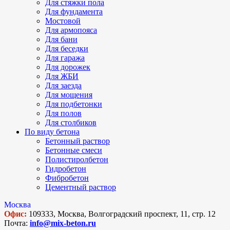
Для стяжки пола
Для фундамента
Мостовой
Для армопояса
Для бани
Для беседки
Для гаража
Для дорожек
Для ЖБИ
Для заезда
Для мощения
Для подбетонки
Для полов
Для столбиков
По виду бетона
Бетонный раствор
Бетонные смеси
Полистиролбетон
Гидробетон
Фибробетон
Цементный раствор
Москва
Офис:
109333, Москва, Волгоградский проспект, 11, стр. 12
Почта:
info@mix-beton.ru