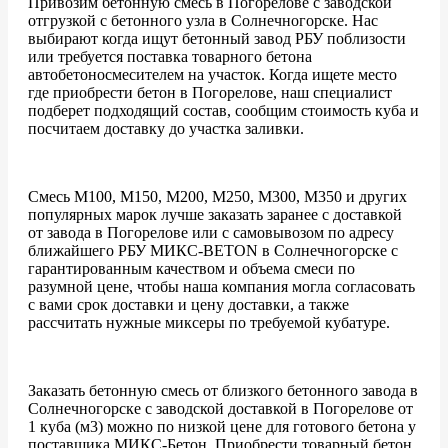
Привозим бетонную смесь в Погорелове с заводской
отгрузкой с бетонного узла в Солнечногорске. Нас
выбирают когда ищут бетонный завод РБУ поблизости
или требуется поставка товарного бетона
автобетоносмесителем на участок. Когда ищете место
где приобрести бетон в Погорелове, наш специалист
подберет подходящий состав, сообщим стоимость куба и
посчитаем доставку до участка заливки.
Смесь М100, М150, М200, М250, М300, М350 и других
популярных марок лучше заказать заранее с доставкой
от завода в Погорелове или с самовывозом по адресу
ближайшего РБУ МИКС-BETON в Солнечногорске с
гарантированным качеством и объема смеси по
разумной цене, чтобы наша компания могла согласовать
с вами срок доставки и цену доставки, а также
рассчитать нужные миксеры по требуемой кубатуре.
Заказать бетонную смесь от близкого бетонного завода в
Солнечногорске с заводской доставкой в Погорелове от
1 куба (м3) можно по низкой цене для готового бетона у
поставщика МИКС-Бетон. Приобрести товарный бетон