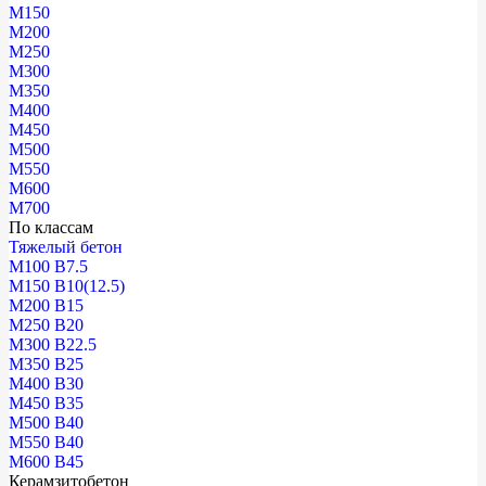
М150
М200
М250
М300
М350
М400
М450
М500
М550
М600
М700
По классам
Тяжелый бетон
М100 В7.5
М150 В10(12.5)
М200 В15
М250 В20
М300 В22.5
М350 В25
М400 В30
М450 В35
М500 В40
М550 В40
М600 В45
Керамзитобетон