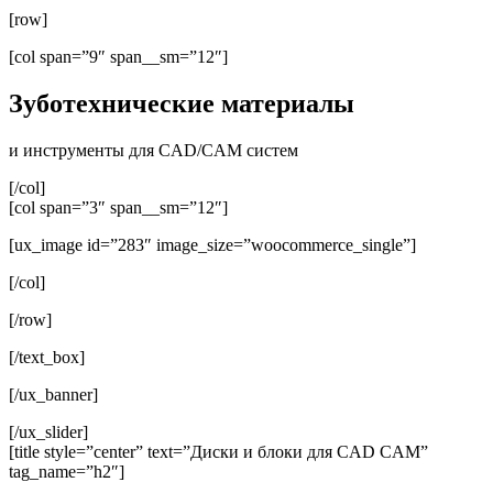
[row]
[col span=”9″ span__sm=”12″]
Зуботехнические материалы
и инструменты для CAD/CAM систем
[/col]
[col span=”3″ span__sm=”12″]
[ux_image id=”283″ image_size=”woocommerce_single”]
[/col]
[/row]
[/text_box]
[/ux_banner]
[/ux_slider]
[title style=”center” text=”Диски и блоки для CAD CAM”
tag_name=”h2″]