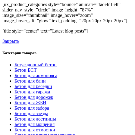
[ux_product_categories style=”bounce” animate=”fadeInLeft”
slider_nav_style=”circle” image_height=”87%”
image_size=”thumbnail” image_hover=”zoom”
image_hover_alt=”glow” text_padding=”20px 20px 20px 20px”]
[title style=”center” text=”Latest blog posts”]
Закрыть
Категории товаров
Безусадочный бетон
Бетон БСТ
Бетон для армопояса
Бетон для бани
Бетон для беседки
Бетон для гаража
Бетон для дорожек
Бетон для ЖБИ
Бетон для забора
Бетон для заезда
Бетон для лестницы
Бетон для мощения
Бетон для отмостки