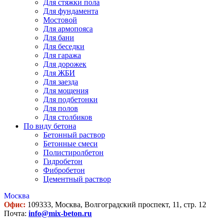
Для стяжки пола
Для фундамента
Мостовой
Для армопояса
Для бани
Для беседки
Для гаража
Для дорожек
Для ЖБИ
Для заезда
Для мощения
Для подбетонки
Для полов
Для столбиков
По виду бетона
Бетонный раствор
Бетонные смеси
Полистиролбетон
Гидробетон
Фибробетон
Цементный раствор
Москва
Офис:
109333, Москва, Волгоградский проспект, 11, стр. 12
Почта:
info@mix-beton.ru