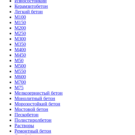
Износостойкий
Керамзитобетон
Легкий бетон
М100
М150
М200
М250
М300
М350
М400
М450
М50
М500
М550
М600
М700
М75
Мелкозернистый бетон
Монолитный бетон
Морозостойкий бетон
Мостовой бетон
Пескобетон
Полистиролбетон
Растворы
Ремонтный бетон