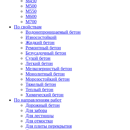
М450
М500
М550
М600
М700
По свойствам
Водонепроницаемый бетон
Износостойкий
Жидкий бетон
Ремонтный бетон
Безусадочный бетон
Сухой бетон
Легкий бетон
Мелкозернистый бетон
Монолитный бетон
Морозостойкий бетон
Тяжелый бетон
Теплый бетон
Химический бетон
По направлениям работ
Дорожный бетон
Для забора
Для лестницы
Для отмостки
Для плиты перекрытия