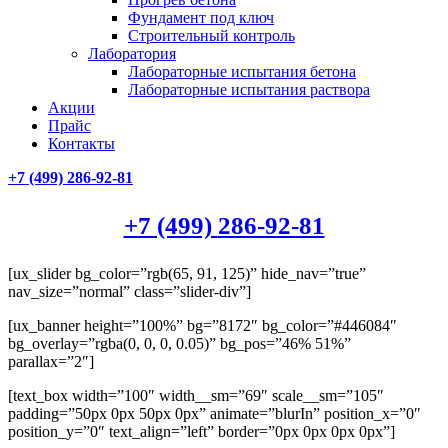
Фундамент под ключ
Строительный контроль
Лаборатория
Лабораторные испытания бетона
Лабораторные испытания раствора
Акции
Прайс
Контакты
+7 (499)
286-92-81
+7 (499)
286-92-81
[ux_slider bg_color=”rgb(65, 91, 125)” hide_nav=”true”
nav_size=”normal” class=”slider-div”]
[ux_banner height=”100%” bg=”8172″ bg_color=”#446084″
bg_overlay=”rgba(0, 0, 0, 0.05)” bg_pos=”46% 51%”
parallax=”2″]
[text_box width=”100″ width__sm=”69″ scale__sm=”105″
padding=”50px 0px 50px 0px” animate=”blurIn” position_x=”0″
position_y=”0″ text_align=”left” border=”0px 0px 0px 0px”]