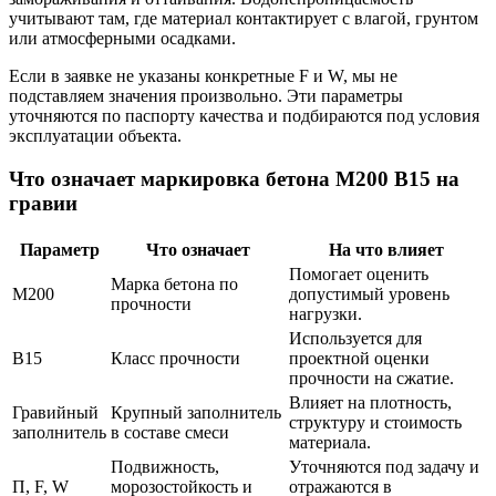
учитывают там, где материал контактирует с влагой, грунтом
или атмосферными осадками.
Если в заявке не указаны конкретные F и W, мы не
подставляем значения произвольно. Эти параметры
уточняются по паспорту качества и подбираются под условия
эксплуатации объекта.
Что означает маркировка бетона М200 В15 на
гравии
Параметр
Что означает
На что влияет
Помогает оценить
Марка бетона по
М200
допустимый уровень
прочности
нагрузки.
Используется для
В15
Класс прочности
проектной оценки
прочности на сжатие.
Влияет на плотность,
Гравийный
Крупный заполнитель
структуру и стоимость
заполнитель
в составе смеси
материала.
Подвижность,
Уточняются под задачу и
П, F, W
морозостойкость и
отражаются в