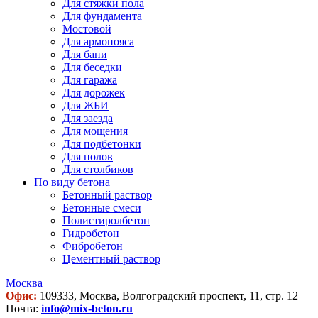
Для стяжки пола
Для фундамента
Мостовой
Для армопояса
Для бани
Для беседки
Для гаража
Для дорожек
Для ЖБИ
Для заезда
Для мощения
Для подбетонки
Для полов
Для столбиков
По виду бетона
Бетонный раствор
Бетонные смеси
Полистиролбетон
Гидробетон
Фибробетон
Цементный раствор
Москва
Офис:
109333, Москва, Волгоградский проспект, 11, стр. 12
Почта:
info@mix-beton.ru