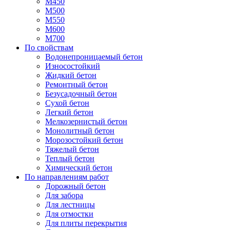
М450
М500
М550
М600
М700
По свойствам
Водонепроницаемый бетон
Износостойкий
Жидкий бетон
Ремонтный бетон
Безусадочный бетон
Сухой бетон
Легкий бетон
Мелкозернистый бетон
Монолитный бетон
Морозостойкий бетон
Тяжелый бетон
Теплый бетон
Химический бетон
По направлениям работ
Дорожный бетон
Для забора
Для лестницы
Для отмостки
Для плиты перекрытия