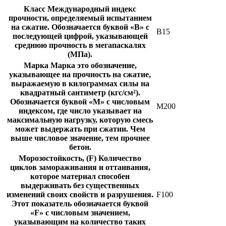
Класс
Международный индекс
прочности, определяемый испытанием
на сжатие. Обозначается буквой «В» с
В15
последующей цифрой, указывающей
среднюю прочность в мегапаскалях
(МПа).
Марка
Марка это обозначение,
указывающее на прочность на сжатие,
выражаемую в килограммах силы на
квадратный сантиметр (кгс/см²).
Обозначается буквой «М» с числовым
М200
индексом, где число указывает на
максимальную нагрузку, которую смесь
может выдержать при сжатии. Чем
выше числовое значение, тем прочнее
бетон.
Морозостойкость, (F)
Количество
циклов замораживания и оттаивания,
которое материал способен
выдерживать без существенных
изменений своих свойств и разрушения.
F100
Этот показатель обозначается буквой
«F» с числовым значением,
указывающим на количество таких