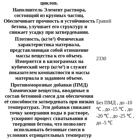
циклов.
Наполнитель
Элемент раствора,
состоящий из крупных частиц.
Обеспечивает прочность и устойчивость
Гравий
бетона, улучшает его структуру и
снижает усадку при затвердевании.
Плотность, (кг/м³)
Физическая
характеристика материала,
представляющая собой отношение
массы вещества к его объему.
2330
Измеряется в килограммах на
кубический метр (кг/м³) и служит
показателем компактности и массы
материала в заданном объеме.
Противоморозные добавки (ПМД)
Химические вещества, вводимые в
состав бетонной смеси для обеспечения
её способности затвердевать при низких
Без ПМД
,
до -10
температурах. Эти добавки снижают
℃
,
до -15 ℃
,
до
точку замерзания воды в растворе,
-20 ℃
,
до -25 ℃
,
ускоряют процесс схватывания и
до -5 ℃
твердения бетона, что позволяет
использовать бетонные смеси в
условиях отрицательных температур