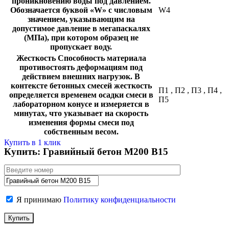
проникновению воды под давлением.
Обозначается буквой «W» с числовым
W4
значением, указывающим на
допустимое давление в мегапаскалях
(МПа), при котором образец не
пропускает воду.
Жесткость
Способность материала
противостоять деформациям под
действием внешних нагрузок. В
контексте бетонных смесей жесткость
П1
,
П2
,
П3
,
П4
,
определяется временем осадки смеси в
П5
лабораторном конусе и измеряется в
минутах, что указывает на скорость
изменения формы смеси под
собственным весом.
Купить в 1 клик
Купить: Гравийный бетон М200 В15
Я принимаю
Политику конфиденциальности