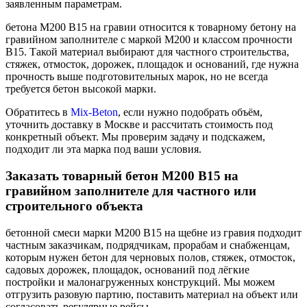
заявленным параметрам.
бетона М200 В15 на гравии относится к товарному бетону на
гравийном заполнителе с маркой М200 и классом прочности
В15. Такой материал выбирают для частного строительства,
стяжек, отмосток, дорожек, площадок и оснований, где нужна
прочность выше подготовительных марок, но не всегда
требуется бетон высокой марки.
Обратитесь в
Mix-Beton
, если нужно подобрать объём,
уточнить доставку в Москве и рассчитать стоимость под
конкретный объект. Мы проверим задачу и подскажем,
подходит ли эта марка под ваши условия.
Заказать товарный бетон М200 В15 на
гравийном заполнителе для частного или
строительного объекта
бетонной смеси марки М200 В15 на щебне из гравия подходит
частным заказчикам, подрядчикам, прорабам и снабженцам,
которым нужен бетон для черновых полов, стяжек, отмосток,
садовых дорожек, площадок, оснований под лёгкие
постройки и малонагруженных конструкций. Мы можем
отгрузить разовую партию, поставить материал на объект или
согласовать регулярные рейсы.