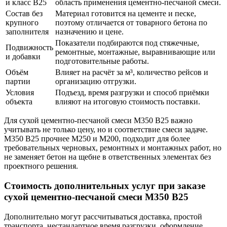
и класс В25
область применения цементно-песчаной смеси.
Состав без
Материал готовится на цементе и песке,
крупного
поэтому отличается от товарного бетона по
заполнителя
назначению и цене.
Показатели подбираются под стяжечные,
Подвижность
ремонтные, монтажные, выравнивающие или
и добавки
подготовительные работы.
Объём
Влияет на расчёт за м³, количество рейсов и
партии
организацию отгрузки.
Условия
Подъезд, время разгрузки и способ приёмки
объекта
влияют на итоговую стоимость поставки.
Для сухой цементно-песчаной смеси М350 В25 важно
учитывать не только цену, но и соответствие смеси задаче.
М350 В25 прочнее М250 и М200, подходит для более
требовательных черновых, ремонтных и монтажных работ, но
не заменяет бетон на щебне в ответственных элементах без
проектного решения.
Стоимость дополнительных услуг при заказе
сухой цементно-песчаной смеси М350 В25
Дополнительно могут рассчитываться доставка, простой
транспорта, нестандартное время разгрузки, оформление