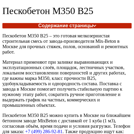
Пескобетон М350 В25
Содержание страницы
Пескобетон М350 В25 – это готовая мелкозернистая
строительная смесь от завода-производителя Mix-Beton в
Москве для прочных стяжек, полов, оснований и ремонтных
работ.
Материал применяют при заливке выравнивающих и
эксплуатационных слоёв, площадок, лестничных участков,
локальном восстановлении поверхностей и других работах,
где важны марка М350, класс прочности В25,
удобоукладываемость и однородность состава. Поставка с
завода в Москве помогает получить стабильную партию к
нужному этапу работ, сократить ручное приготовление и
выдержать график на частных, коммерческих и
промышленных объектах.
Пескобетон М350 В25 можно купить в Москве на ближайшем
бетонном заводе MixBeton с доставкой от 1 куба (1 м3),
согласовав объём, время подачи и условия разгрузки. Телефон
для заказа:
+7 (499)
286-92-81
. Также продукцию ищут как: