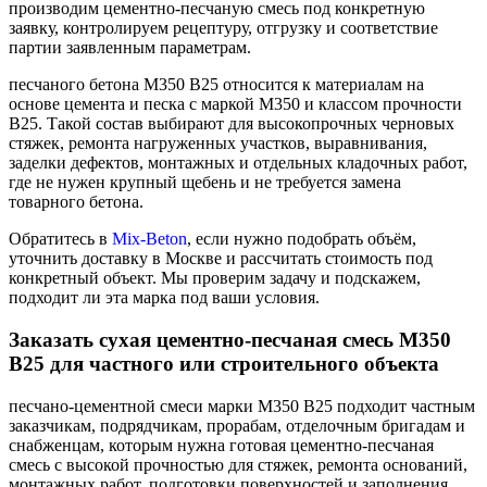
производим цементно-песчаную смесь под конкретную
заявку, контролируем рецептуру, отгрузку и соответствие
партии заявленным параметрам.
песчаного бетона М350 В25 относится к материалам на
основе цемента и песка с маркой М350 и классом прочности
В25. Такой состав выбирают для высокопрочных черновых
стяжек, ремонта нагруженных участков, выравнивания,
заделки дефектов, монтажных и отдельных кладочных работ,
где не нужен крупный щебень и не требуется замена
товарного бетона.
Обратитесь в
Mix-Beton
, если нужно подобрать объём,
уточнить доставку в Москве и рассчитать стоимость под
конкретный объект. Мы проверим задачу и подскажем,
подходит ли эта марка под ваши условия.
Заказать сухая цементно-песчаная смесь М350
В25 для частного или строительного объекта
песчано-цементной смеси марки М350 В25 подходит частным
заказчикам, подрядчикам, прорабам, отделочным бригадам и
снабженцам, которым нужна готовая цементно-песчаная
смесь с высокой прочностью для стяжек, ремонта оснований,
монтажных работ, подготовки поверхностей и заполнения