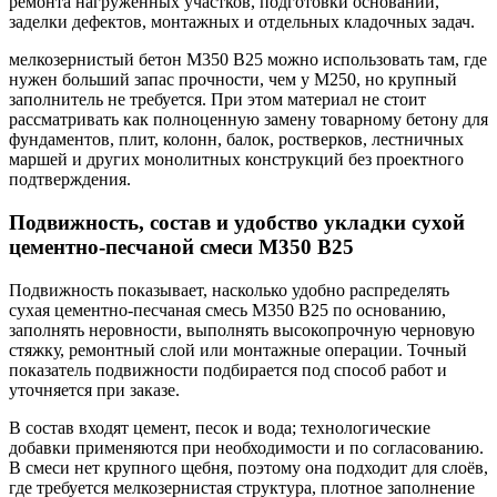
ремонта нагруженных участков, подготовки оснований,
заделки дефектов, монтажных и отдельных кладочных задач.
мелкозернистый бетон М350 В25 можно использовать там, где
нужен больший запас прочности, чем у М250, но крупный
заполнитель не требуется. При этом материал не стоит
рассматривать как полноценную замену товарному бетону для
фундаментов, плит, колонн, балок, ростверков, лестничных
маршей и других монолитных конструкций без проектного
подтверждения.
Подвижность, состав и удобство укладки сухой
цементно-песчаной смеси М350 В25
Подвижность показывает, насколько удобно распределять
сухая цементно-песчаная смесь М350 В25 по основанию,
заполнять неровности, выполнять высокопрочную черновую
стяжку, ремонтный слой или монтажные операции. Точный
показатель подвижности подбирается под способ работ и
уточняется при заказе.
В состав входят цемент, песок и вода; технологические
добавки применяются при необходимости и по согласованию.
В смеси нет крупного щебня, поэтому она подходит для слоёв,
где требуется мелкозернистая структура, плотное заполнение