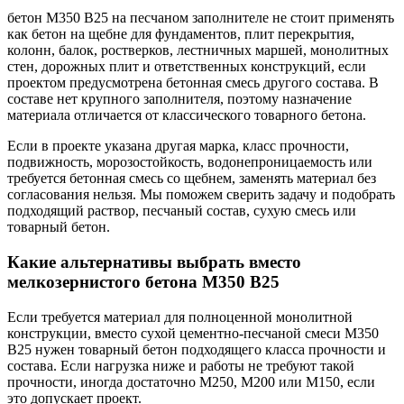
бетон М350 В25 на песчаном заполнителе не стоит применять
как бетон на щебне для фундаментов, плит перекрытия,
колонн, балок, ростверков, лестничных маршей, монолитных
стен, дорожных плит и ответственных конструкций, если
проектом предусмотрена бетонная смесь другого состава. В
составе нет крупного заполнителя, поэтому назначение
материала отличается от классического товарного бетона.
Если в проекте указана другая марка, класс прочности,
подвижность, морозостойкость, водонепроницаемость или
требуется бетонная смесь со щебнем, заменять материал без
согласования нельзя. Мы поможем сверить задачу и подобрать
подходящий раствор, песчаный состав, сухую смесь или
товарный бетон.
Какие альтернативы выбрать вместо
мелкозернистого бетона М350 В25
Если требуется материал для полноценной монолитной
конструкции, вместо сухой цементно-песчаной смеси М350
В25 нужен товарный бетон подходящего класса прочности и
состава. Если нагрузка ниже и работы не требуют такой
прочности, иногда достаточно М250, М200 или М150, если
это допускает проект.