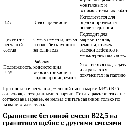
монтажных и
вспомогательных работ.
Используется для
В25
Класс прочности
оценки прочности
после твердения.
Подходит для
Цементно-
Смесь цемента, песка
выравнивания,
песчаный
и воды без крупного
ремонта, стяжек,
состав
заполнителя
заделки дефектов и
мелкозернистых слоёв.
Рабочая
Уточняются под задачу
Подвижность,
консистенция,
и отражаются в
F, W
морозостойкость и
документах на партию.
водонепроницаемость
При поставке песчано-цементной смеси марки М350 В25
сопровождается данными о партии. Если характеристика не
согласована заранее, её нельзя считать заданной только по
названию материала.
Сравнение бетонной смеси В22,5 на
гранитном щебне с другими смесями