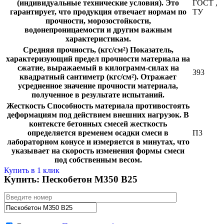
(индивидуальные технические условия). Это
ГОСТ
,
гарантирует, что продукция отвечает нормам по
ТУ
прочности, морозостойкости,
водонепроницаемости и другим важным
характеристикам.
Средняя прочность, (кгс/см²)
Показатель,
характеризующий предел прочности материала на
сжатие, выражаемый в килограмм-силах на
393
квадратный сантиметр (кгс/см²). Отражает
усредненное значение прочности материала,
полученное в результате испытаний.
Жесткость
Способность материала противостоять
деформациям под действием внешних нагрузок. В
контексте бетонных смесей жесткость
определяется временем осадки смеси в
П3
лабораторном конусе и измеряется в минутах, что
указывает на скорость изменения формы смеси
под собственным весом.
Купить в 1 клик
Купить: Пескобетон М350 В25