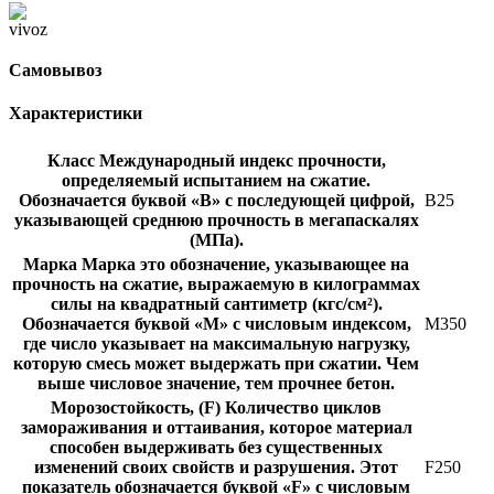
Самовывоз
Характеристики
Класс
Международный индекс прочности,
определяемый испытанием на сжатие.
Обозначается буквой «В» с последующей цифрой,
В25
указывающей среднюю прочность в мегапаскалях
(МПа).
Марка
Марка это обозначение, указывающее на
прочность на сжатие, выражаемую в килограммах
силы на квадратный сантиметр (кгс/см²).
Обозначается буквой «М» с числовым индексом,
М350
где число указывает на максимальную нагрузку,
которую смесь может выдержать при сжатии. Чем
выше числовое значение, тем прочнее бетон.
Морозостойкость, (F)
Количество циклов
замораживания и оттаивания, которое материал
способен выдерживать без существенных
изменений своих свойств и разрушения. Этот
F250
показатель обозначается буквой «F» с числовым