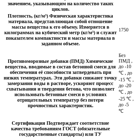
значением, указывающим на количество таких
циклов.
Плотность, (кг/м³)
Физическая характеристика
материала, представляющая собой отношение
массы вещества к его объему. Измеряется в
1750
килограммах на кубический метр (кг/м³) и служит
показателем компактности и массы материала в
заданном объеме.
Без
ПМД
,
Противоморозные добавки (ПМД)
Химические
до -10
вещества, вводимые в состав бетонной смеси для
обеспечения её способности затвердевать при
℃
,
до
низких температурах. Эти добавки снижают точку
-15 ℃
,
замерзания воды в растворе, ускоряют процесс
до -20
схватывания и твердения бетона, что позволяет
℃
,
до
использовать бетонные смеси в условиях
-25 ℃
,
отрицательных температур без потери
до -5
прочностных характеристик.
℃
Сертификация
Подтверждает соответствие
качества требованиям ГОСТ (обязательные
государственные стандарты) или ТУ