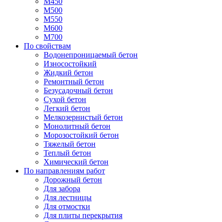
М450
М500
М550
М600
М700
По свойствам
Водонепроницаемый бетон
Износостойкий
Жидкий бетон
Ремонтный бетон
Безусадочный бетон
Сухой бетон
Легкий бетон
Мелкозернистый бетон
Монолитный бетон
Морозостойкий бетон
Тяжелый бетон
Теплый бетон
Химический бетон
По направлениям работ
Дорожный бетон
Для забора
Для лестницы
Для отмостки
Для плиты перекрытия