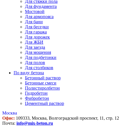
Для стяжки пола
Для фундамента
Мостовой
Для армопояса
Для бани
Для беседки
Для гаража
Для дорожек
Для ЖБИ
Для заезда
Для мощения
Для подбетонки
Для полов
Для столбиков
По виду бетона
Бетонный раствор
Бетонные смеси
Полистиролбетон
Гидробетон
Фибробетон
Цементный раствор
Москва
Офис:
109333, Москва, Волгоградский проспект, 11, стр. 12
Почта:
info@mix-beton.ru