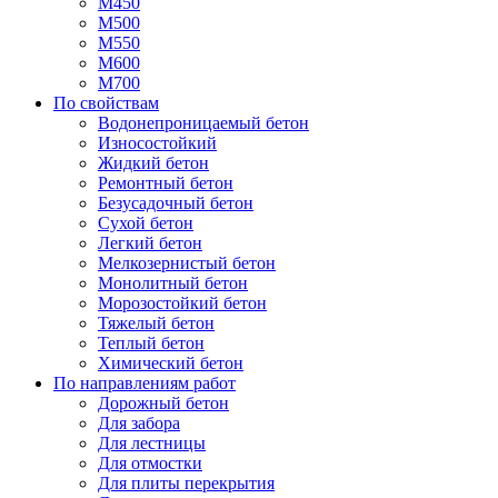
М450
М500
М550
М600
М700
По свойствам
Водонепроницаемый бетон
Износостойкий
Жидкий бетон
Ремонтный бетон
Безусадочный бетон
Сухой бетон
Легкий бетон
Мелкозернистый бетон
Монолитный бетон
Морозостойкий бетон
Тяжелый бетон
Теплый бетон
Химический бетон
По направлениям работ
Дорожный бетон
Для забора
Для лестницы
Для отмостки
Для плиты перекрытия