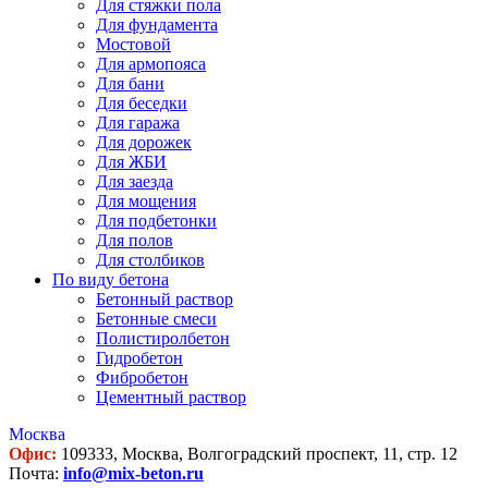
Для стяжки пола
Для фундамента
Мостовой
Для армопояса
Для бани
Для беседки
Для гаража
Для дорожек
Для ЖБИ
Для заезда
Для мощения
Для подбетонки
Для полов
Для столбиков
По виду бетона
Бетонный раствор
Бетонные смеси
Полистиролбетон
Гидробетон
Фибробетон
Цементный раствор
Москва
Офис:
109333, Москва, Волгоградский проспект, 11, стр. 12
Почта:
info@mix-beton.ru