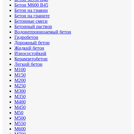
Бетон М600 В45
Бетон на гравии
Бетон на граните
Бетонные смеси
Бетонный раствор
Водонепроницаемый бетон
Гидробетон
Дорожный бетон
Жидкий бетон
Износостойкий
Керамзитобетон
Легкий бетон
М100
М150
М200
М250
М300
М350
М400
М450
М50
М500
М550
М600