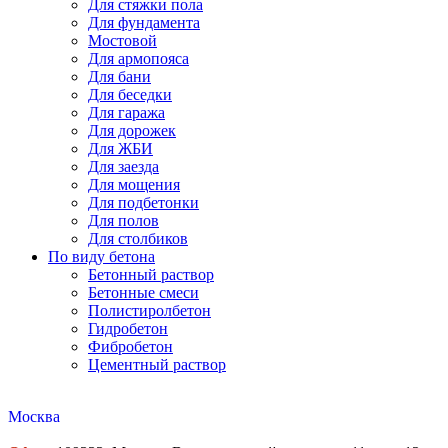
Для стяжки пола
Для фундамента
Мостовой
Для армопояса
Для бани
Для беседки
Для гаража
Для дорожек
Для ЖБИ
Для заезда
Для мощения
Для подбетонки
Для полов
Для столбиков
По виду бетона
Бетонный раствор
Бетонные смеси
Полистиролбетон
Гидробетон
Фибробетон
Цементный раствор
Москва