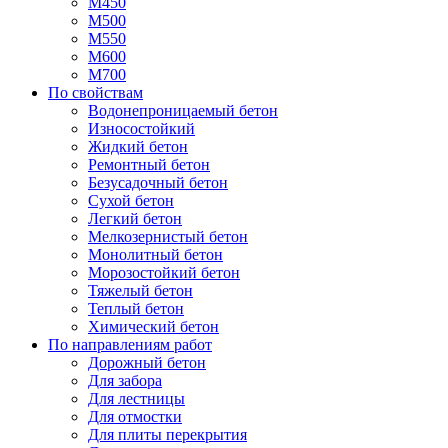
М450
М500
М550
М600
М700
По свойствам
Водонепроницаемый бетон
Износостойкий
Жидкий бетон
Ремонтный бетон
Безусадочный бетон
Сухой бетон
Легкий бетон
Мелкозернистый бетон
Монолитный бетон
Морозостойкий бетон
Тяжелый бетон
Теплый бетон
Химический бетон
По направлениям работ
Дорожный бетон
Для забора
Для лестницы
Для отмостки
Для плиты перекрытия