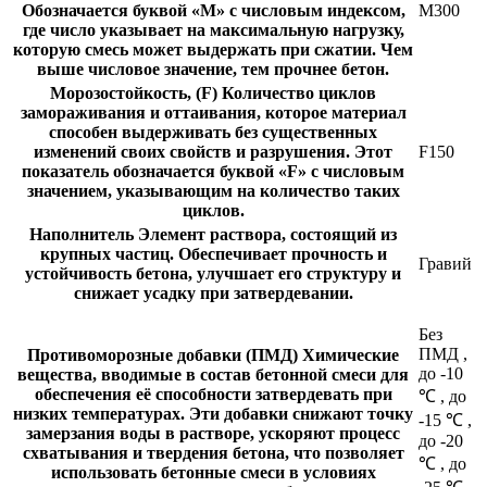
Обозначается буквой «М» с числовым индексом,
М300
где число указывает на максимальную нагрузку,
которую смесь может выдержать при сжатии. Чем
выше числовое значение, тем прочнее бетон.
Морозостойкость, (F)
Количество циклов
замораживания и оттаивания, которое материал
способен выдерживать без существенных
изменений своих свойств и разрушения. Этот
F150
показатель обозначается буквой «F» с числовым
значением, указывающим на количество таких
циклов.
Наполнитель
Элемент раствора, состоящий из
крупных частиц. Обеспечивает прочность и
Гравий
устойчивость бетона, улучшает его структуру и
снижает усадку при затвердевании.
Без
ПМД
,
Противоморозные добавки (ПМД)
Химические
до -10
вещества, вводимые в состав бетонной смеси для
обеспечения её способности затвердевать при
℃
,
до
низких температурах. Эти добавки снижают точку
-15 ℃
,
замерзания воды в растворе, ускоряют процесс
до -20
схватывания и твердения бетона, что позволяет
℃
,
до
использовать бетонные смеси в условиях