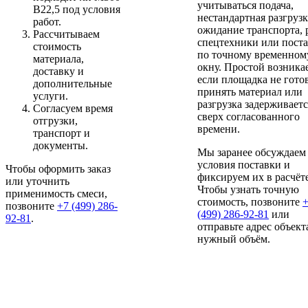
учитываться подача,
В22,5 под условия
нестандартная разгрузк
работ.
ожидание транспорта, 
Рассчитываем
спецтехники или поста
стоимость
по точному временном
материала,
окну. Простой возникае
доставку и
если площадка не гото
дополнительные
принять материал или
услуги.
разгрузка задерживаетс
Согласуем время
сверх согласованного
отгрузки,
времени.
транспорт и
документы.
Мы заранее обсуждаем
условия поставки и
Чтобы оформить заказ
фиксируем их в расчёте
или уточнить
Чтобы узнать точную
применимость смеси,
стоимость, позвоните
позвоните
+7 (499)
286-
(499)
286-92-81
или
92-81
.
отправьте адрес объект
нужный объём.