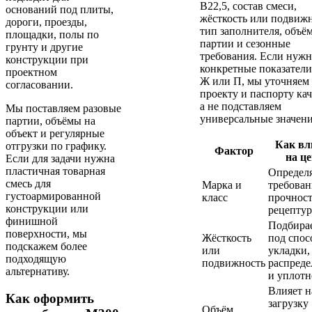
В22,5, состав смеси,
оснований под плиты,
жёсткость или подвижн
дороги, проезды,
тип заполнителя, объё
площадки, полы по
партии и сезонные
грунту и другие
требования. Если нуж
конструкции при
конкретные показатели
проектном
Ж или П, мы уточняем 
согласовании.
проекту и паспорту кач
а не подставляем
Мы поставляем разовые
универсальные значени
партии, объёмы на
объект и регулярные
Как вл
отгрузки по графику.
Фактор
на ц
Если для задачи нужна
пластичная товарная
Определ
смесь для
Марка и
требован
густоармированной
класс
прочност
конструкции или
рецептур
финишной
Подбира
поверхности, мы
Жёсткость
под спос
подскажем более
или
укладки,
подходящую
подвижность
распреде
альтернативу.
и уплотн
Влияет н
Как оформить
загрузку
Объём