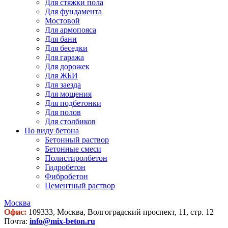
Для стяжки пола
Для фундамента
Мостовой
Для армопояса
Для бани
Для беседки
Для гаража
Для дорожек
Для ЖБИ
Для заезда
Для мощения
Для подбетонки
Для полов
Для столбиков
По виду бетона
Бетонный раствор
Бетонные смеси
Полистиролбетон
Гидробетон
Фибробетон
Цементный раствор
Москва
Офис:
109333, Москва, Волгоградский проспект, 11, стр. 12
Почта:
info@mix-beton.ru