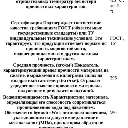
-25 ℃
,
отрицательных температур без потери
до -5
прочностных характеристик.
℃
Сертификация
Подтверждает соответствие
качества требованиям ГОСТ (обязательные
государственные стандарты) или ТУ
(индивидуальные технические условия). Это
ГОСТ
,
гарантирует, что продукция отвечает нормам по
ТУ
прочности, морозостойкости,
водонепроницаемости и другим важным
характеристикам.
Средняя прочность, (кгс/см²)
Показатель,
характеризующий предел прочности материала на
сжатие, выражаемый в килограмм-силах на
295
квадратный сантиметр (кгс/см²). Отражает
усредненное значение прочности материала,
полученное в результате испытаний.
Водонепроницаемость
Характеристика материала,
определяющая его способность сопротивляться
проникновению воды под давлением.
Обозначается буквой «W» с числовым значением,
W6
указывающим на допустимое давление в
мегапаскалях (МПа), при котором образец не
пропускает воду.