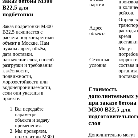
заказ бетона М300
производ
партии
В22,5 для
и количе
рейсов.
подбетонки
Определ
транспо
Заказ подбетонки М300
Адрес
расходы 
В22,5 начинается с
объекта
время
расчёта под конкретный
доставки
объект в Москве. Нам
нужны адрес, объём,
Могут
дата поставки,
потребов
назначение слоя, способ
Сезонные
коррект
разгрузки и требования
условия
состава 
к жёсткости,
организ
подвижности,
поставки
морозостойкости или
водонепроницаемости,
Стоимость
если они указаны в
дополнительных у
проекте.
при заказе бетона
М300 В22,5 для
Вы передаёте
параметры
подготовительног
объекта и задачу
слоя
применения.
Мы проверяем,
Дополнительно могут
подходит ли М300