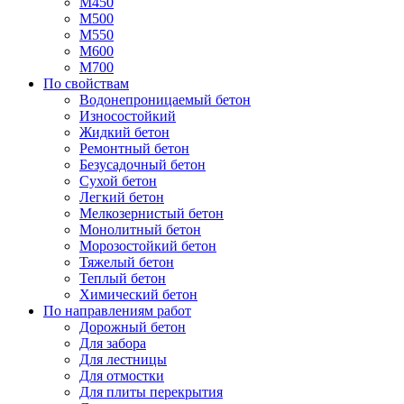
М450
М500
М550
М600
М700
По свойствам
Водонепроницаемый бетон
Износостойкий
Жидкий бетон
Ремонтный бетон
Безусадочный бетон
Сухой бетон
Легкий бетон
Мелкозернистый бетон
Монолитный бетон
Морозостойкий бетон
Тяжелый бетон
Теплый бетон
Химический бетон
По направлениям работ
Дорожный бетон
Для забора
Для лестницы
Для отмостки
Для плиты перекрытия