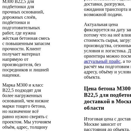
М300 В22,5 для
доставки, разгрузки,
подбетонки для
ожидания транспорта 
прочных оснований,
возможной подачи.
дорожных слоёв,
подбетонки и
Актуальная цена
подготовительных
фиксируется на дату за
работ, где нужна
потому что на неё вли
жёсткая бетонная смесь
стоимость сырья, загру
с повышенным запасом
производства, сезонны
прочности. Клиент
условия и логистика. 
получает материал
ориентира можно посм
напрямую от
актуальный прайс
, а т
производителя, без
расчёт мы подготовим 
посредников и лишней
адресу, объёму и услов
наценки.
объекта.
Марка М300 и класс
Цена бетона М300
В22,5 подходят для
В22,5 для подбето
более нагруженных
доставкой в Моск
оснований, чем низкие
марки тощего бетона,
области
но назначение всё
равно нужно сверять с
Итоговая цена с достав
проектом. Мы уточняем
Москве зависит от
объём, адрес, толщину
расстояния до объекта,