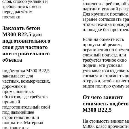
слоя, способ укладки и
количества рейсов, об
требования к смеси
партии и условий разг
перед расчётом
Для крупных поставок
поставки.
заранее согласовать гр
чтобы техника подходи
Заказать бетон
площадке без простоев
М300 В22,5 для
Если на объекте есть
подготовительного
пропускной режим,
слоя для частного
ограничения по времен
или строительного
сложный подъезд или
объекта
требуется точное окно
подачи, эти условия
учитываются отдельно
подбетонка М300 В22,5
согласуем стоимость д
заказывают для
отгрузки, чтобы клиен
частных, коммерческих,
видел полную сумму за
дорожных и
промышленных
От чего зависит
объектов, где требуется
прочный
стоимость подбет
подготовительный слой
М300 В22,5
под дальнейшее
строительство или
На стоимость влияет м
покрытие. Материал
М300, класс прочности
подходит для