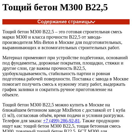
Тощий бетон М300 В22,5
Содержание страницы
Тощий бетон М300 В22,5 – это готовая строительная смесь
марки М300 и класса прочности В22,5 от завода-
производителя Mix-Beton в Москве для подготовительных,
выравнивающих и вспомогательных строительных работ.
Материал применяют при устройстве подбетонки, оснований
под фундаменты, дорожные покрытия, площадки, стяжки и
другие слои, где важны прочность В22,5,
удобоукладываемость, стабильность партии и ровная
подготовка рабочей поверхности. Поставка с завода в Москве
помогает получить смесь к нужному этапу работ, выдержать
график заливки и сократить ручное приготовление на
объекте.
Тощий бетон М300 В22,5 можно купить в Москве на
ближайшем бетонном заводе MixBeton с доставкой от 1 куба
(1 м3), согласовав объём, время подачи и условия разгрузки.
Телефон для заказа:
+7 (499)
286-92-81
. Также продукцию
ищут как: тощий бетон М300 В22,5, тощая бетонная смесь
М300, товарный тощий бетон В22,5, БСТ М300 для