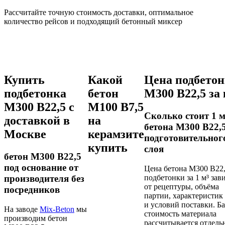
Рассчитайте точную стоимость доставки, оптимальное
количество рейсов и подходящий бетонный миксер
Описание
Купить
Какой
Цена подбето
подбетонка
бетон
М300 В22,5 за 
М300 В22,5 с
М100 В7,5
Сколько стоит 1 м
доставкой в
на
бетона М300 В22,
Москве
керамзите
подготовительног
купить
слоя
бетон М300 В22,5
под основание от
Цена бетона М300 В22,
подбетонки за 1 м³ зав
производителя без
от рецептуры, объёма
посредников
партии, характеристик
и условий поставки. Ба
На заводе
Mix-Beton
мы
стоимость материала
производим бетон
рассчитывается отдель