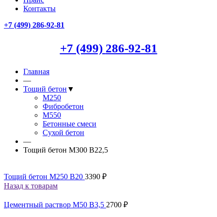
Контакты
+7 (499)
286-92-81
+7 (499)
286-92-81
Главная
—
Тощий бетон
▼
М250
Фибробетон
М550
Бетонные смеси
Сухой бетон
—
Тощий бетон М300 В22,5
Тощий бетон М250 В20
3390
₽
Назад к товарам
Цементный раствор М50 В3,5
2700
₽