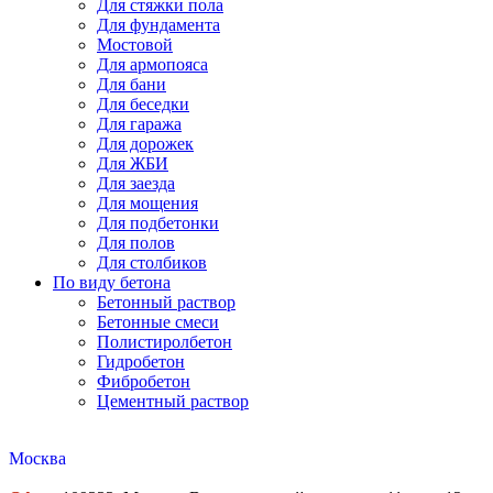
Для стяжки пола
Для фундамента
Мостовой
Для армопояса
Для бани
Для беседки
Для гаража
Для дорожек
Для ЖБИ
Для заезда
Для мощения
Для подбетонки
Для полов
Для столбиков
По виду бетона
Бетонный раствор
Бетонные смеси
Полистиролбетон
Гидробетон
Фибробетон
Цементный раствор
Москва