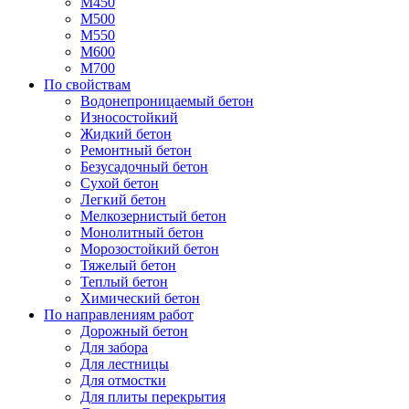
М450
М500
М550
М600
М700
По свойствам
Водонепроницаемый бетон
Износостойкий
Жидкий бетон
Ремонтный бетон
Безусадочный бетон
Сухой бетон
Легкий бетон
Мелкозернистый бетон
Монолитный бетон
Морозостойкий бетон
Тяжелый бетон
Теплый бетон
Химический бетон
По направлениям работ
Дорожный бетон
Для забора
Для лестницы
Для отмостки
Для плиты перекрытия