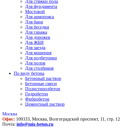
Для стяжки пола
Для фундамента
Мостовой
Для армопояса
Для бани
Для беседки
Для гаража
Для дорожек
Для ЖБИ
Для заезда
Для мощения
Для подбетонки
Для полов
Для столбиков
По виду бетона
Бетонный раствор
Бетонные смеси
Полистиролбетон
Гидробетон
Фибробетон
Цементный раствор
Москва
Офис:
109333, Москва, Волгоградский проспект, 11, стр. 12
Почта:
info@mix-beton.ru