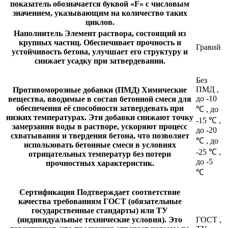
показатель обозначается буквой «F» с числовым
значением, указывающим на количество таких
циклов.
Наполнитель
Элемент раствора, состоящий из
крупных частиц. Обеспечивает прочность и
Гравий
устойчивость бетона, улучшает его структуру и
снижает усадку при затвердевании.
Без
ПМД
,
Противоморозные добавки (ПМД)
Химические
до -10
вещества, вводимые в состав бетонной смеси для
обеспечения её способности затвердевать при
℃
,
до
низких температурах. Эти добавки снижают точку
-15 ℃
,
замерзания воды в растворе, ускоряют процесс
до -20
схватывания и твердения бетона, что позволяет
℃
,
до
использовать бетонные смеси в условиях
-25 ℃
,
отрицательных температур без потери
до -5
прочностных характеристик.
℃
Сертификация
Подтверждает соответствие
качества требованиям ГОСТ (обязательные
государственные стандарты) или ТУ
(индивидуальные технические условия). Это
ГОСТ
,