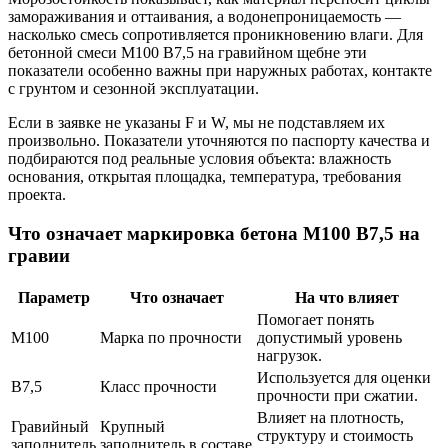
замораживания и оттаивания, а водонепроницаемость —
насколько смесь сопротивляется проникновению влаги. Для
бетонной смеси М100 В7,5 на гравийном щебне эти
показатели особенно важны при наружных работах, контакте
с грунтом и сезонной эксплуатации.
Если в заявке не указаны F и W, мы не подставляем их
произвольно. Показатели уточняются по паспорту качества и
подбираются под реальные условия объекта: влажность
основания, открытая площадка, температура, требования
проекта.
Что означает маркировка бетона М100 В7,5 на
гравии
Параметр
Что означает
На что влияет
Помогает понять
М100
Марка по прочности
допустимый уровень
нагрузок.
Используется для оценки
В7,5
Класс прочности
прочности при сжатии.
Влияет на плотность,
Гравийный
Крупный
структуру и стоимость
заполнитель
заполнитель в составе