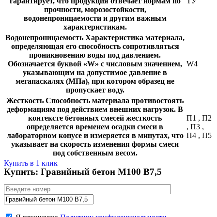
гарантирует, что продукция отвечает нормам по
ТУ
прочности, морозостойкости,
водонепроницаемости и другим важным
характеристикам.
Водонепроницаемость
Характеристика материала,
определяющая его способность сопротивляться
проникновению воды под давлением.
Обозначается буквой «W» с числовым значением,
W4
указывающим на допустимое давление в
мегапаскалях (МПа), при котором образец не
пропускает воду.
Жесткость
Способность материала противостоять
деформациям под действием внешних нагрузок. В
контексте бетонных смесей жесткость
П1
,
П2
определяется временем осадки смеси в
,
П3
,
лабораторном конусе и измеряется в минутах, что
П4
,
П5
указывает на скорость изменения формы смеси
под собственным весом.
Купить в 1 клик
Купить: Гравийный бетон М100 В7,5