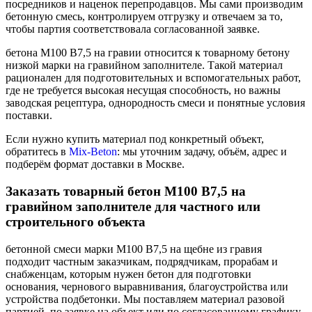
посредников и наценок перепродавцов. Мы сами производим
бетонную смесь, контролируем отгрузку и отвечаем за то,
чтобы партия соответствовала согласованной заявке.
бетона М100 В7,5 на гравии относится к товарному бетону
низкой марки на гравийном заполнителе. Такой материал
рационален для подготовительных и вспомогательных работ,
где не требуется высокая несущая способность, но важны
заводская рецептура, однородность смеси и понятные условия
поставки.
Если нужно купить материал под конкретный объект,
обратитесь в
Mix-Beton
: мы уточним задачу, объём, адрес и
подберём формат доставки в Москве.
Заказать товарный бетон М100 В7,5 на
гравийном заполнителе для частного или
строительного объекта
бетонной смеси марки М100 В7,5 на щебне из гравия
подходит частным заказчикам, подрядчикам, прорабам и
снабженцам, которым нужен бетон для подготовки
основания, чернового выравнивания, благоустройства или
устройства подбетонки. Мы поставляем материал разовой
партией, по заявке на объект или по согласованному графику