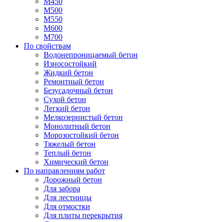
М450
М500
М550
М600
М700
По свойствам
Водонепроницаемый бетон
Износостойкий
Жидкий бетон
Ремонтный бетон
Безусадочный бетон
Сухой бетон
Легкий бетон
Мелкозернистый бетон
Монолитный бетон
Морозостойкий бетон
Тяжелый бетон
Теплый бетон
Химический бетон
По направлениям работ
Дорожный бетон
Для забора
Для лестницы
Для отмостки
Для плиты перекрытия