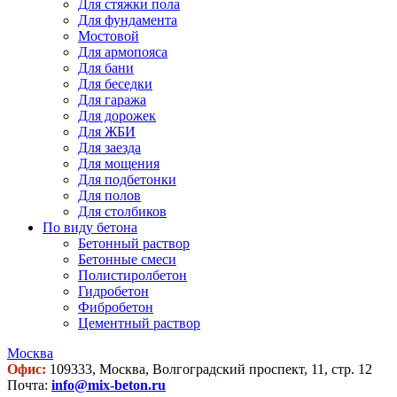
Для стяжки пола
Для фундамента
Мостовой
Для армопояса
Для бани
Для беседки
Для гаража
Для дорожек
Для ЖБИ
Для заезда
Для мощения
Для подбетонки
Для полов
Для столбиков
По виду бетона
Бетонный раствор
Бетонные смеси
Полистиролбетон
Гидробетон
Фибробетон
Цементный раствор
Москва
Офис:
109333, Москва, Волгоградский проспект, 11, стр. 12
Почта:
info@mix-beton.ru