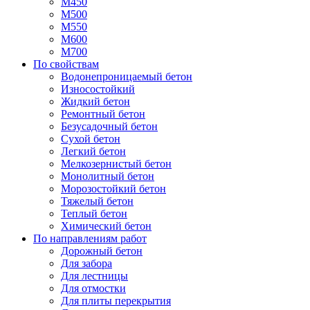
М450
М500
М550
М600
М700
По свойствам
Водонепроницаемый бетон
Износостойкий
Жидкий бетон
Ремонтный бетон
Безусадочный бетон
Сухой бетон
Легкий бетон
Мелкозернистый бетон
Монолитный бетон
Морозостойкий бетон
Тяжелый бетон
Теплый бетон
Химический бетон
По направлениям работ
Дорожный бетон
Для забора
Для лестницы
Для отмостки
Для плиты перекрытия