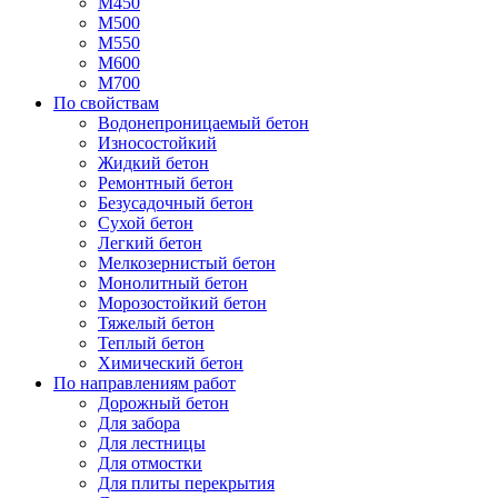
М450
М500
М550
М600
М700
По свойствам
Водонепроницаемый бетон
Износостойкий
Жидкий бетон
Ремонтный бетон
Безусадочный бетон
Сухой бетон
Легкий бетон
Мелкозернистый бетон
Монолитный бетон
Морозостойкий бетон
Тяжелый бетон
Теплый бетон
Химический бетон
По направлениям работ
Дорожный бетон
Для забора
Для лестницы
Для отмостки
Для плиты перекрытия