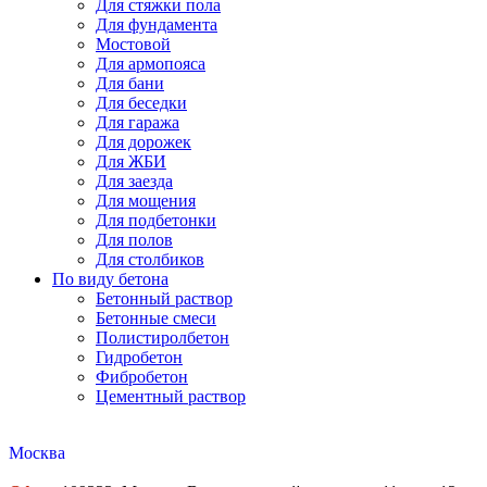
Для стяжки пола
Для фундамента
Мостовой
Для армопояса
Для бани
Для беседки
Для гаража
Для дорожек
Для ЖБИ
Для заезда
Для мощения
Для подбетонки
Для полов
Для столбиков
По виду бетона
Бетонный раствор
Бетонные смеси
Полистиролбетон
Гидробетон
Фибробетон
Цементный раствор
Москва