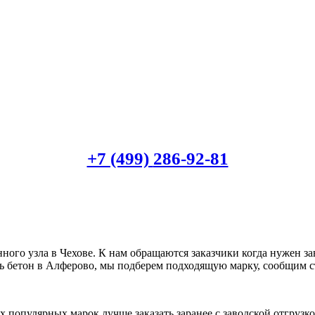
+7 (499)
286-92-81
нного узла в Чехове. К нам обращаются заказчики когда нужен з
ть бетон в Алферово, мы подберем подходящую марку, сообщим ст
 популярных марок лучше заказать заранее с заводской отгрузк