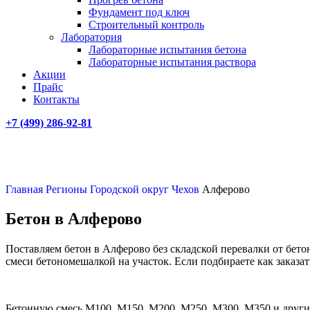
Фундамент под ключ
Строительный контроль
Лаборатория
Лабораторные испытания бетона
Лабораторные испытания раствора
Акции
Прайс
Контакты
+7 (499)
286-92-81
Главная
Регионы
Городской округ Чехов
Алферово
Бетон в Алферово
Поставляем бетон в Алферово без складской перевалки от бето
смеси бетономешалкой на участок. Если подбираете как заказа
Бетонную смесь М100, М150, М200, М250, М300, М350 и других