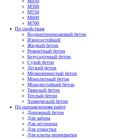
М450
М500
М550
М600
М700
По свойствам
Водонепроницаемый бетон
Износостойкий
Жидкий бетон
Ремонтный бетон
Безусадочный бетон
Сухой бетон
Легкий бетон
Мелкозернистый бетон
Монолитный бетон
Морозостойкий бетон
Тяжелый бетон
Теплый бетон
Химический бетон
По направлениям работ
Дорожный бетон
Для забора
Для лестницы
Для отмостки
Для плиты перекрытия