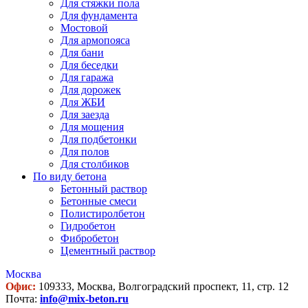
Для стяжки пола
Для фундамента
Мостовой
Для армопояса
Для бани
Для беседки
Для гаража
Для дорожек
Для ЖБИ
Для заезда
Для мощения
Для подбетонки
Для полов
Для столбиков
По виду бетона
Бетонный раствор
Бетонные смеси
Полистиролбетон
Гидробетон
Фибробетон
Цементный раствор
Москва
Офис:
109333, Москва, Волгоградский проспект, 11, стр. 12
Почта:
info@mix-beton.ru