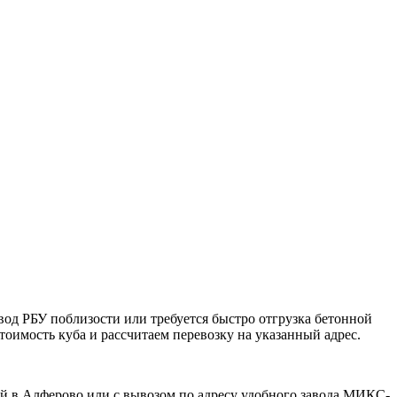
авод РБУ поблизости или требуется быстро отгрузка бетонной
оимость куба и рассчитаем перевозку на указанный адрес.
ой в Алферово или с вывозом по адресу удобного завода МИКС-