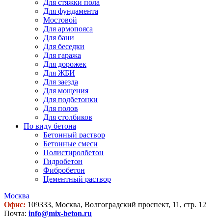
Для стяжки пола
Для фундамента
Мостовой
Для армопояса
Для бани
Для беседки
Для гаража
Для дорожек
Для ЖБИ
Для заезда
Для мощения
Для подбетонки
Для полов
Для столбиков
По виду бетона
Бетонный раствор
Бетонные смеси
Полистиролбетон
Гидробетон
Фибробетон
Цементный раствор
Москва
Офис:
109333, Москва, Волгоградский проспект, 11, стр. 12
Почта:
info@mix-beton.ru