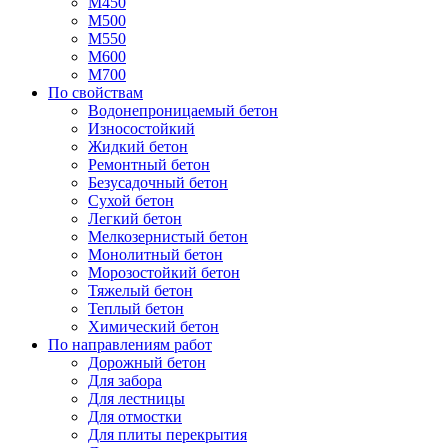
М450
М500
М550
М600
М700
По свойствам
Водонепроницаемый бетон
Износостойкий
Жидкий бетон
Ремонтный бетон
Безусадочный бетон
Сухой бетон
Легкий бетон
Мелкозернистый бетон
Монолитный бетон
Морозостойкий бетон
Тяжелый бетон
Теплый бетон
Химический бетон
По направлениям работ
Дорожный бетон
Для забора
Для лестницы
Для отмостки
Для плиты перекрытия