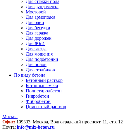
Для стяжки пола
Для фундамента
Мостовой
Для армопояса
Для бани
Для беседки
Для гаража
Для дорожек
Для ЖБИ
Для заезда
Для мощения
Для подбетонки
Для полов
Для столбиков
По виду бетона
Бетонный раствор
Бетонные смеси
Полистиролбетон
Гидробетон
Фибробетон
Цементный раствор
Москва
Офис:
109333, Москва, Волгоградский проспект, 11, стр. 12
Почта:
info@mix-beton.ru