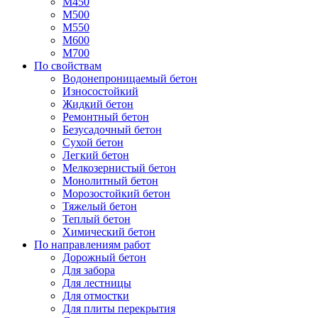
М450
М500
М550
М600
М700
По свойствам
Водонепроницаемый бетон
Износостойкий
Жидкий бетон
Ремонтный бетон
Безусадочный бетон
Сухой бетон
Легкий бетон
Мелкозернистый бетон
Монолитный бетон
Морозостойкий бетон
Тяжелый бетон
Теплый бетон
Химический бетон
По направлениям работ
Дорожный бетон
Для забора
Для лестницы
Для отмостки
Для плиты перекрытия