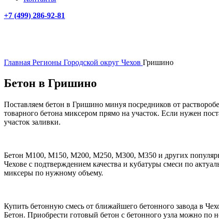
+7 (499)
286-92-81
Главная
Регионы
Городской округ Чехов
Гришино
Бетон в Гришино
Поставляем бетон в Гришино минуя посредников от растворобе
товарного бетона миксером прямо на участок. Если нужен пос
участок заливки.
Бетон М100, М150, М200, М250, М300, М350 и других популяр
Чехове с подтверждением качества и кубатуры смеси по актуал
миксеры по нужному объему.
Купить бетонную смесь от ближайшего бетонного завода в Чех
Бетон. Приобрести готовый бетон с бетонного узла можно по 