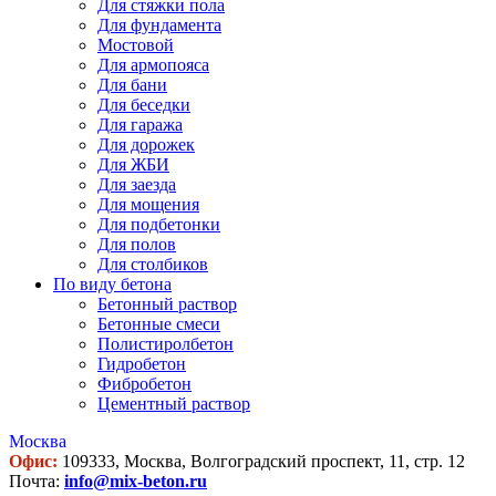
Для стяжки пола
Для фундамента
Мостовой
Для армопояса
Для бани
Для беседки
Для гаража
Для дорожек
Для ЖБИ
Для заезда
Для мощения
Для подбетонки
Для полов
Для столбиков
По виду бетона
Бетонный раствор
Бетонные смеси
Полистиролбетон
Гидробетон
Фибробетон
Цементный раствор
Москва
Офис:
109333, Москва, Волгоградский проспект, 11, стр. 12
Почта:
info@mix-beton.ru