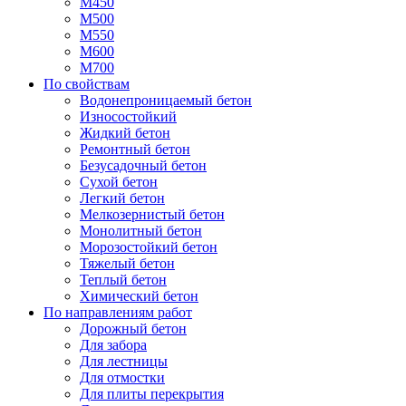
М450
М500
М550
М600
М700
По свойствам
Водонепроницаемый бетон
Износостойкий
Жидкий бетон
Ремонтный бетон
Безусадочный бетон
Сухой бетон
Легкий бетон
Мелкозернистый бетон
Монолитный бетон
Морозостойкий бетон
Тяжелый бетон
Теплый бетон
Химический бетон
По направлениям работ
Дорожный бетон
Для забора
Для лестницы
Для отмостки
Для плиты перекрытия