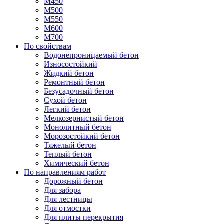
М450
М500
М550
М600
М700
По свойствам
Водонепроницаемый бетон
Износостойкий
Жидкий бетон
Ремонтный бетон
Безусадочный бетон
Сухой бетон
Легкий бетон
Мелкозернистый бетон
Монолитный бетон
Морозостойкий бетон
Тяжелый бетон
Теплый бетон
Химический бетон
По направлениям работ
Дорожный бетон
Для забора
Для лестницы
Для отмостки
Для плиты перекрытия