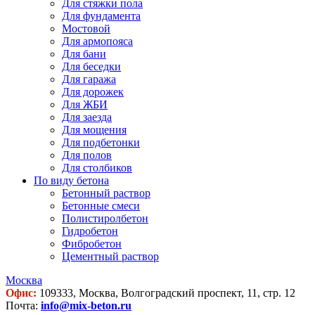
Для стяжки пола
Для фундамента
Мостовой
Для армопояса
Для бани
Для беседки
Для гаража
Для дорожек
Для ЖБИ
Для заезда
Для мощения
Для подбетонки
Для полов
Для столбиков
По виду бетона
Бетонный раствор
Бетонные смеси
Полистиролбетон
Гидробетон
Фибробетон
Цементный раствор
Москва
Офис:
109333, Москва, Волгоградский проспект, 11, стр. 12
Почта:
info@mix-beton.ru