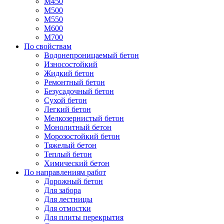
М450
М500
М550
М600
М700
По свойствам
Водонепроницаемый бетон
Износостойкий
Жидкий бетон
Ремонтный бетон
Безусадочный бетон
Сухой бетон
Легкий бетон
Мелкозернистый бетон
Монолитный бетон
Морозостойкий бетон
Тяжелый бетон
Теплый бетон
Химический бетон
По направлениям работ
Дорожный бетон
Для забора
Для лестницы
Для отмостки
Для плиты перекрытия