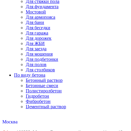
Для стяжки пола
Для фундамента
Мостовой
Для армопояса
Для бани
Для беседки
Для гаража
Для дорожек
Для ЖБИ
Для заезда
Для мощения
Для подбетонки
Для полов
Для столбиков
По виду бетона
Бетонный раствор
Бетонные смеси
Полистиролбетон
Гидробетон
Фибробетон
Цементный раствор
Москва