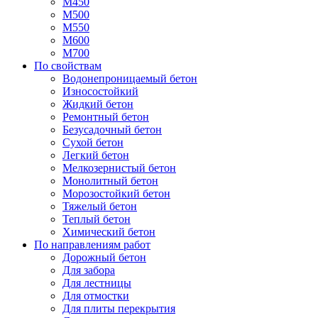
М450
М500
М550
М600
М700
По свойствам
Водонепроницаемый бетон
Износостойкий
Жидкий бетон
Ремонтный бетон
Безусадочный бетон
Сухой бетон
Легкий бетон
Мелкозернистый бетон
Монолитный бетон
Морозостойкий бетон
Тяжелый бетон
Теплый бетон
Химический бетон
По направлениям работ
Дорожный бетон
Для забора
Для лестницы
Для отмостки
Для плиты перекрытия