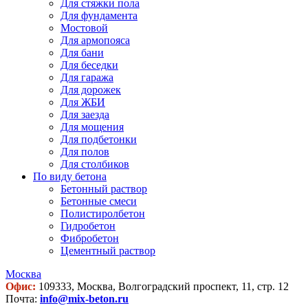
Для стяжки пола
Для фундамента
Мостовой
Для армопояса
Для бани
Для беседки
Для гаража
Для дорожек
Для ЖБИ
Для заезда
Для мощения
Для подбетонки
Для полов
Для столбиков
По виду бетона
Бетонный раствор
Бетонные смеси
Полистиролбетон
Гидробетон
Фибробетон
Цементный раствор
Москва
Офис:
109333, Москва, Волгоградский проспект, 11, стр. 12
Почта:
info@mix-beton.ru