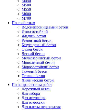
М450
М500
М550
М600
М700
По свойствам
Водонепроницаемый бетон
Износостойкий
Жидкий бетон
Ремонтный бетон
Безусадочный бетон
Сухой бетон
Легкий бетон
Мелкозернистый бетон
Монолитный бетон
Морозостойкий бетон
Тяжелый бетон
Теплый бетон
Химический бетон
По направлениям работ
Дорожный бетон
Для забора
Для лестницы
Для отмостки
Для плиты перекрытия