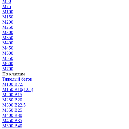
М50
М75
М100
М150
М200
М250
М300
М350
М400
М450
М500
М550
М600
М700
По классам
Тяжелый бетон
М100 В7.5
М150 В10(12.5)
М200 В15
М250 В20
М300 В22.5
М350 В25
М400 В30
М450 В35
М500 В40