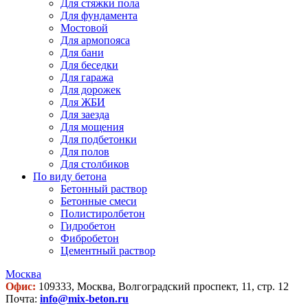
Для стяжки пола
Для фундамента
Мостовой
Для армопояса
Для бани
Для беседки
Для гаража
Для дорожек
Для ЖБИ
Для заезда
Для мощения
Для подбетонки
Для полов
Для столбиков
По виду бетона
Бетонный раствор
Бетонные смеси
Полистиролбетон
Гидробетон
Фибробетон
Цементный раствор
Москва
Офис:
109333, Москва, Волгоградский проспект, 11, стр. 12
Почта:
info@mix-beton.ru