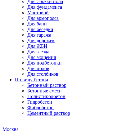
Для стяжки пола
Для фундамента
Мостовой
Для армопояса
Для бани
Для беседки
Для гаража
Для дорожек
Для ЖБИ
Для заезда
Для мощения
Для подбетонки
Для полов
Для столбиков
По виду бетона
Бетонный раствор
Бетонные смеси
Полистиролбетон
Гидробетон
Фибробетон
Цементный раствор
Москва