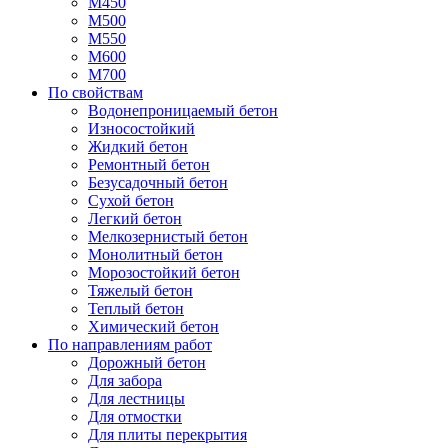
М450
М500
М550
М600
М700
По свойствам
Водонепроницаемый бетон
Износостойкий
Жидкий бетон
Ремонтный бетон
Безусадочный бетон
Сухой бетон
Легкий бетон
Мелкозернистый бетон
Монолитный бетон
Морозостойкий бетон
Тяжелый бетон
Теплый бетон
Химический бетон
По направлениям работ
Дорожный бетон
Для забора
Для лестницы
Для отмостки
Для плиты перекрытия