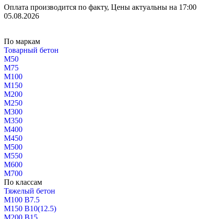
Оплата производится по факту, Цены актуальны на 17:00
05.08.2026
По маркам
Товарный бетон
М50
М75
М100
М150
М200
М250
М300
М350
М400
М450
М500
М550
М600
М700
По классам
Тяжелый бетон
М100 В7.5
М150 В10(12.5)
М200 В15