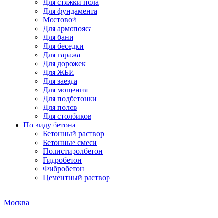
Для стяжки пола
Для фундамента
Мостовой
Для армопояса
Для бани
Для беседки
Для гаража
Для дорожек
Для ЖБИ
Для заезда
Для мощения
Для подбетонки
Для полов
Для столбиков
По виду бетона
Бетонный раствор
Бетонные смеси
Полистиролбетон
Гидробетон
Фибробетон
Цементный раствор
Москва