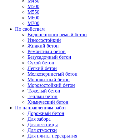
М450
М500
М550
М600
М700
По свойствам
Водонепроницаемый бетон
Износостойкий
Жидкий бетон
Ремонтный бетон
Безусадочный бетон
Сухой бетон
Легкий бетон
Мелкозернистый бетон
Монолитный бетон
Морозостойкий бетон
Тяжелый бетон
Теплый бетон
Химический бетон
По направлениям работ
Дорожный бетон
Для забора
Для лестницы
Для отмостки
Для плиты перекрытия